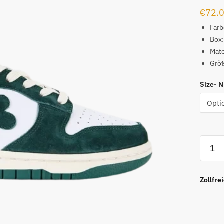
€
72.
Farb
Box:
Mate
Grö
Size- 
Water
The
Plant
'Shroo
Zollfre
Dunk
REPS
Menge