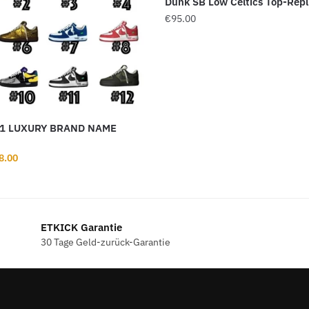
Dunk SB Low Celtics Top-Repl
€
95.00
 1 LUXURY BRAND NAME
rünglicher
Aktueller
8.00
s
Preis
ist:
8.00
€148.00.
ETKICK Garantie
30 Tage Geld-zurück-Garantie