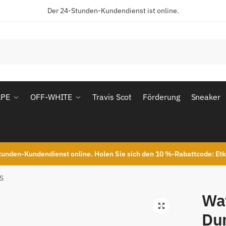
Der 24-Stunden-Kundendienst ist online.
APE
OFF-WHITE
Travis Scot
Förderung
Sneaker
unden-Kundendienst online. Holen Sie sich den 10 %-Rabattcode: Et
PS
Wat
Du