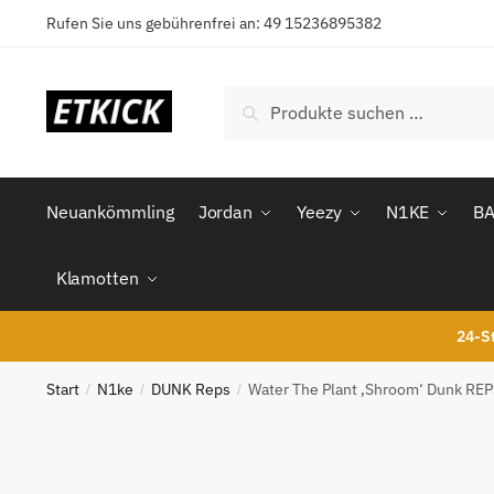
Skip
Skip
Rufen Sie uns gebührenfrei an: 49 15236895382
to
to
navigation
content
Suchen
Suchen
nach:
Neuankömmling
Jordan
Yeezy
N1KE
B
Klamotten
24-St
Start
N1ke
DUNK Reps
Water The Plant ‚Shroom‘ Dunk RE
/
/
/