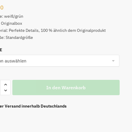
00
e: weiß/grün
 Originalbox
rial: Perfekte Details, 100 % ähnlich dem Originalprodukt
ße: Standardgröße
NE
In den Warenkorb
m'
ier Versand innerhalb Deutschlands