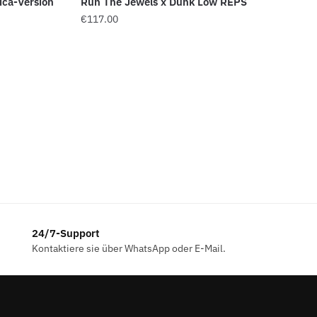
ica-Version
Run The Jewels x Dunk Low REPS
€
117.00
24/7-Support
Kontaktiere sie über WhatsApp oder E-Mail.