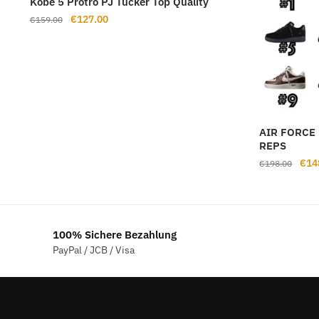
Kobe 5 Protro PJ Tucker Top Quality
Ursprünglicher
Aktueller
€
127.00
€
159.00
Preis
Preis
war:
ist:
€159.00
€127.00.
AIR FORCE
REPS
Ursp
€
14
€
198.00
Prei
war:
€19
100% Sichere Bezahlung
PayPal / JCB / Visa