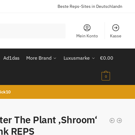
Beste Reps-Sites in Deutschlandn
Mein Konto
Kasse
Ad1das
More Brand
Luxusmarke
€
0.00
0
kick10
er The Plant ‚Shroom‘
nk REPS