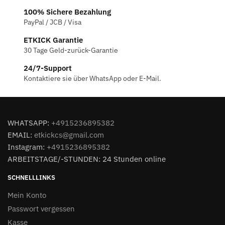
100% Sichere Bezahlung
PayPal / JCB / Visa
ETKICK Garantie
30 Tage Geld-zurück-Garantie
24/7-Support
Kontaktiere sie über WhatsApp oder E-Mail.
WHATSAPP:
+4915236895382
EMAIL:
etkickcs@gmail.com
Instagram:
+4915236895382
ARBEITSTAGE/-STUNDEN: 24 Stunden online
SCHNELLLINKS
Mein Konto
Passwort vergessen
Kasse