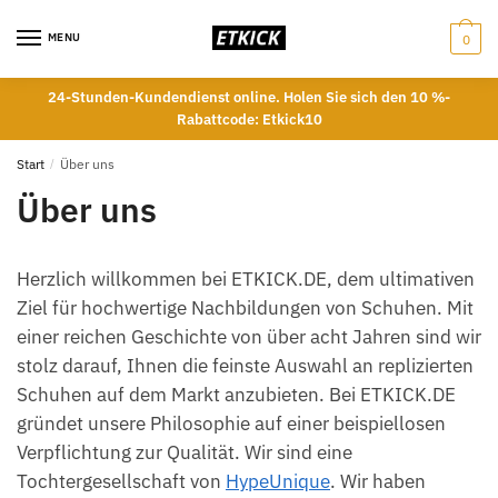
Skip
Skip
to
to
MENU
0
navigation
content
24-Stunden-Kundendienst online. Holen Sie sich den 10 %-
Rabattcode: Etkick10
Start
/
Über uns
Über uns
Herzlich willkommen bei ETKICK.DE, dem ultimativen
Ziel für hochwertige Nachbildungen von Schuhen. Mit
einer reichen Geschichte von über acht Jahren sind wir
stolz darauf, Ihnen die feinste Auswahl an replizierten
Schuhen auf dem Markt anzubieten. Bei ETKICK.DE
gründet unsere Philosophie auf einer beispiellosen
Verpflichtung zur Qualität. Wir sind eine
Tochtergesellschaft von
HypeUnique
. Wir haben