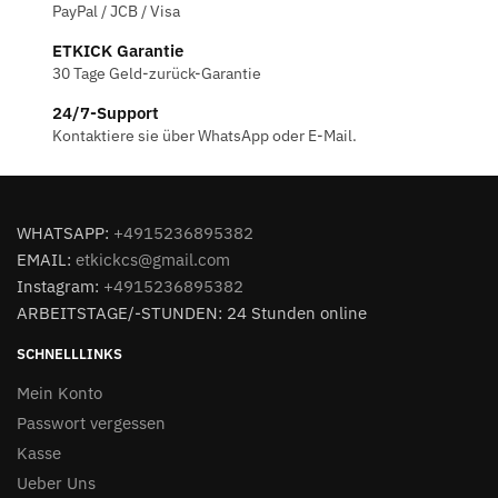
PayPal / JCB / Visa
ETKICK Garantie
30 Tage Geld-zurück-Garantie
24/7-Support
Kontaktiere sie über WhatsApp oder E-Mail.
WHATSAPP:
+4915236895382
EMAIL:
etkickcs@gmail.com
Instagram:
+4915236895382
ARBEITSTAGE/-STUNDEN: 24 Stunden online
SCHNELLLINKS
Mein Konto
Passwort vergessen
Kasse
Ueber Uns