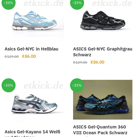
-33%
-33%
Asics Gel-NYC in Hellblau
ASICS Gel-NYC Graphitgrau
Schwarz
Ursprünglicher
Aktueller
€
86.00
€
129.00
Ursprünglicher
Aktueller
€
86.00
Preis
Preis
€
129.00
Preis
Preis
war:
ist:
war:
ist:
€129.00
€86.00.
€129.00
€86.00.
-33%
-33%
ASICS Gel-Quantum 360
Asics Gel-Kayano 14 Weiß
VIII Ocean Pack Schwarz