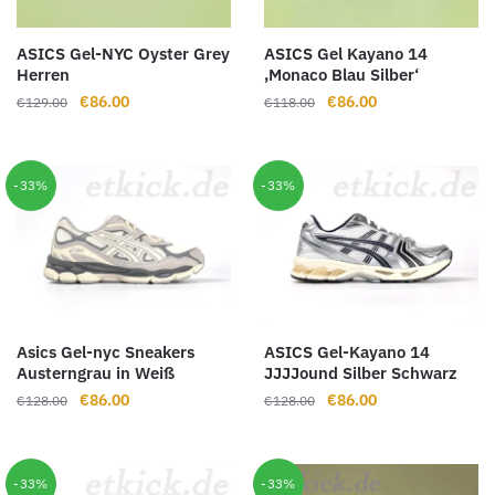
ASICS Gel-NYC Oyster Grey
ASICS Gel Kayano 14
Herren
‚Monaco Blau Silber‘
Ursprünglicher
Aktueller
Ursprünglicher
Aktueller
€
86.00
€
86.00
€
129.00
€
118.00
Preis
Preis
Preis
Preis
war:
ist:
war:
ist:
€129.00
€86.00.
€118.00
€86.00.
-33%
-33%
Asics Gel-nyc Sneakers
ASICS Gel-Kayano 14
Austerngrau in Weiß
JJJJound Silber Schwarz
Ursprünglicher
Aktueller
Ursprünglicher
Aktueller
€
86.00
€
86.00
€
128.00
€
128.00
Preis
Preis
Preis
Preis
war:
ist:
war:
ist:
€128.00
€86.00.
€128.00
€86.00.
-33%
-33%