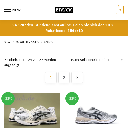
Skip
Skip
to
to
MENU
0
navigation
content
24-Stunden-Kundendienst online. Holen Sie sich den 10 %-
Rabattcode: Etkick10
Start
/
MORE BRANDS
/
ASICS
Ergebnisse 1 – 24 von 35 werden
Nach
angezeigt
Beliebtheit
sortiert
1
2
-33%
-33%