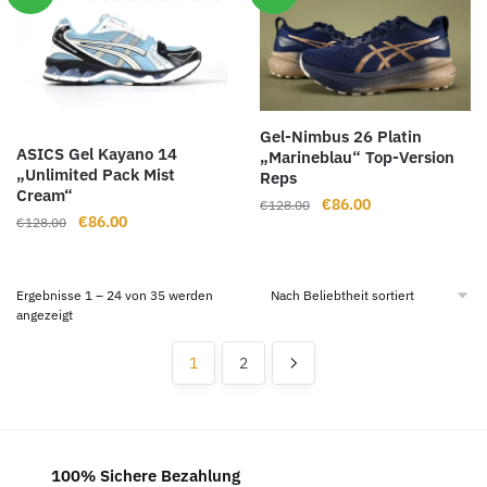
Gel-Nimbus 26 Platin
ASICS Gel Kayano 14
„Marineblau“ Top-Version
„Unlimited Pack Mist
Reps
Cream“
Ursprünglicher
Aktueller
€
86.00
€
128.00
Ursprünglicher
Aktueller
€
86.00
€
128.00
Preis
Preis
Preis
Preis
war:
ist:
war:
ist:
€128.00
€86.00.
€128.00
€86.00.
Ergebnisse 1 – 24 von 35 werden
Nach
angezeigt
Beliebtheit
sortiert
1
2
100% Sichere Bezahlung