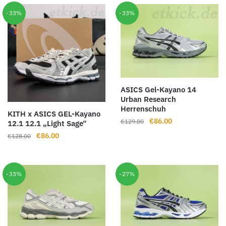
€129.00
€86.00.
€129.00
€86.00.
-33%
-33%
ASICS Gel-Kayano 14
Urban Research
Herrenschuh
KITH x ASICS GEL-Kayano
Ursprünglicher
Aktueller
€
86.00
€
129.00
12.1 12.1 „Light Sage“
Preis
Preis
Ursprünglicher
Aktueller
€
86.00
€
128.00
war:
ist:
Preis
Preis
€129.00
€86.00.
war:
ist:
€128.00
€86.00.
-33%
-27%