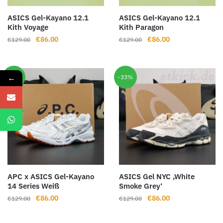
ASICS Gel-Kayano 12.1
ASICS Gel-Kayano 12.1
Kith Voyage
Kith Paragon
Ursprünglicher
Aktueller
Ursprünglicher
Aktueller
€
86.00
€
86.00
€
129.00
€
129.00
Preis
Preis
Preis
Preis
war:
ist:
war:
ist:
€129.00
€86.00.
€129.00
€86.00.
←
-33%
-33%
APC x ASICS Gel-Kayano
ASICS Gel NYC ‚White
14 Series Weiß
Smoke Grey‘
Ursprünglicher
Aktueller
Ursprünglicher
Aktueller
€
86.00
€
86.00
€
129.00
€
129.00
Preis
Preis
Preis
Preis
war:
ist:
war:
ist: