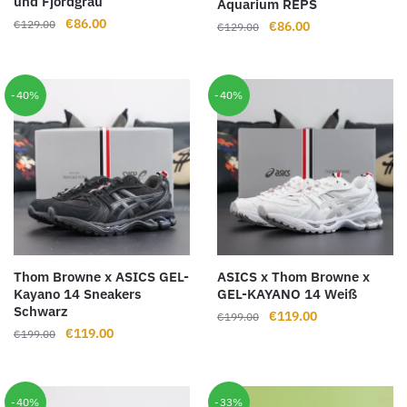
und Fjordgrau
Aquarium REPS
Ursprünglicher
Aktueller
€
86.00
Ursprünglicher
Aktueller
€
129.00
€
86.00
€
129.00
Preis
Preis
Preis
Preis
war:
ist:
war:
ist:
€129.00
€86.00.
€129.00
€86.00.
-40%
-40%
Thom Browne x ASICS GEL-
ASICS x Thom Browne x
Kayano 14 Sneakers
GEL-KAYANO 14 Weiß
Schwarz
Ursprünglicher
Aktueller
€
119.00
€
199.00
Ursprünglicher
Aktueller
€
119.00
€
199.00
Preis
Preis
Preis
Preis
war:
ist:
war:
ist:
€199.00
€119.00.
€199.00
€119.00.
-40%
-33%