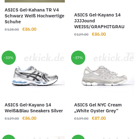
ASICS Gel-Kahana TR V4
ASICS Gel-Kayano 14
Schwarz Weiß Hochwertige
JJJJound
Schuhe
WEISS/GRAPHITGRAU
Ursprünglicher
Aktueller
€
86.00
€
128.00
Ursprünglicher
Aktueller
€
86.00
€
129.00
Preis
Preis
Preis
Preis
war:
ist:
war:
ist:
€128.00
€86.00.
€129.00
€86.00.
-33%
-37%
ASICS Gel-Kayano 14
ASICS Gel NYC Cream
Weiß&Blau Sneakers Silver
„White Oyster Grey“
Ursprünglicher
Aktueller
Ursprünglicher
Aktueller
€
86.00
€
87.00
€
129.00
€
139.00
Preis
Preis
Preis
Preis
war:
ist:
war:
ist:
€129.00
€86.00.
€139.00
€87.00.