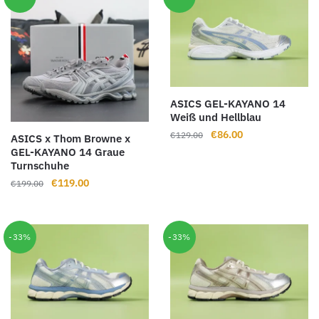
ASICS GEL-KAYANO 14
Weiß und Hellblau
Ursprünglicher
Aktueller
€
86.00
€
129.00
ASICS x Thom Browne x
Preis
Preis
GEL-KAYANO 14 Graue
Turnschuhe
war:
ist:
€129.00
€86.00.
Ursprünglicher
Aktueller
€
119.00
€
199.00
Preis
Preis
war:
ist:
€199.00
€119.00.
-33%
-33%