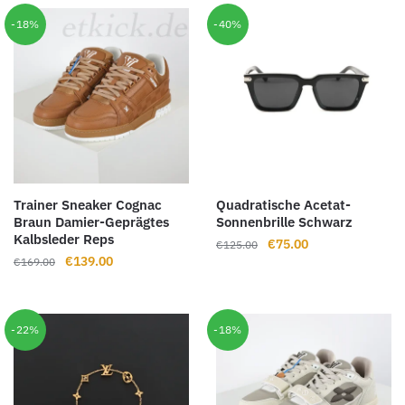
€169.00
€136.00.
€169.00
€139.00.
-18%
-40%
Trainer Sneaker Cognac
Quadratische Acetat-
Braun Damier-Geprägtes
Sonnenbrille Schwarz
Kalbsleder Reps
Ursprünglicher
Aktueller
€
75.00
€
125.00
Ursprünglicher
Aktueller
€
139.00
€
169.00
Preis
Preis
Preis
Preis
war:
ist:
war:
ist:
€125.00
€75.00.
€169.00
€139.00.
-22%
-18%