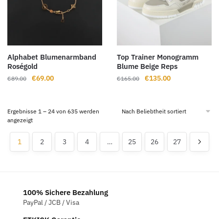
Alphabet Blumenarmband
Top Trainer Monogramm
Roségold
Blume Beige Reps
Ursprünglicher
Aktueller
Ursprünglicher
Aktueller
€
69.00
€
135.00
€
89.00
€
165.00
Preis
Preis
Preis
Preis
war:
ist:
war:
ist:
€89.00
€69.00.
€165.00
€135.00.
Ergebnisse 1 – 24 von 635 werden
Nach
angezeigt
Beliebtheit
sortiert
1
2
3
4
…
25
26
27
100% Sichere Bezahlung
PayPal / JCB / Visa