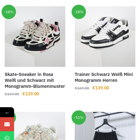
war:
ist:
war:
ist:
€169.00
€138.00.
€175.00
€143.00.
-18%
-18%
Skate-Sneaker in Rosa
Trainer Schwarz Weiß Mini
Weiß und Schwarz mit
Monogramm Herren
Monogramm-Blumenmuster
Ursprünglicher
Aktueller
€
139.00
€
169.00
Ursprünglicher
Aktueller
€
139.00
€
169.00
Preis
Preis
Preis
Preis
war:
ist:
war:
ist:
€169.00
€139.00.
←
€169.00
€139.00.
-17%
-51%