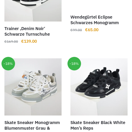
Wendegürtel Eclipse
Schwarzes Monogramm
Trainer ‚Denim Noir‘
Ursprünglicher
Aktueller
€
65.00
€
99.00
Schwarze Turnschuhe
Preis
Preis
Ursprünglicher
Aktueller
€
139.00
€
169.00
war:
ist:
Preis
Preis
€99.00
€65.00.
war:
ist:
€169.00
€139.00.
-18%
-18%
Skate Sneaker Monogramm
Skate Sneaker Black White
Blumenmuster Grau &
Men’s Reps