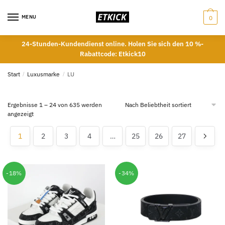
Skip
Skip
to
to
MENU
0
navigation
content
24-Stunden-Kundendienst online. Holen Sie sich den 10 %-
Rabattcode: Etkick10
Start
/
Luxusmarke
/
LU
Ergebnisse 1 – 24 von 635 werden
Nach
angezeigt
Beliebtheit
sortiert
1
2
3
4
…
25
26
27
-18%
-34%