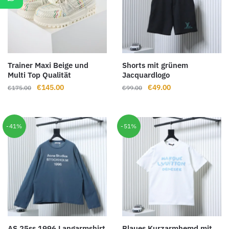
Trainer Maxi Beige und
Shorts mit grünem
Multi Top Qualität
Jacquardlogo
Ursprünglicher
Aktueller
Ursprünglicher
Aktueller
€
145.00
€
49.00
€
175.00
€
99.00
Preis
Preis
Preis
Preis
war:
ist:
war:
ist:
€175.00
€145.00.
€99.00
€49.00.
-41%
-51%
AS 25ss 1996 Langarmshirt
Blaues Kurzarmhemd mit