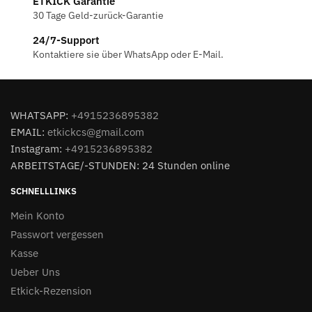
ETKICK Garantie
30 Tage Geld-zurück-Garantie
24/7-Support
Kontaktiere sie über WhatsApp oder E-Mail.
WHATSAPP:
+4915236895382
EMAIL:
etkickcs@gmail.com
Instagram:
+4915236895382
ARBEITSTAGE/-STUNDEN: 24 Stunden online
SCHNELLLINKS
Mein Konto
Passwort vergessen
Kasse
Ueber Uns
Etkick-Rezension