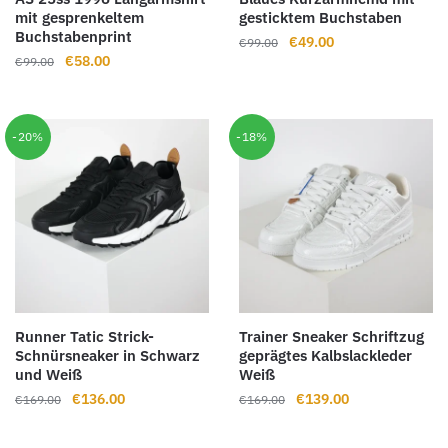
mit gesprenkeltem
gesticktem Buchstaben
Buchstabenprint
Ursprünglicher
Aktueller
€
49.00
€
99.00
Ursprünglicher
Aktueller
€
58.00
€
99.00
Preis
Preis
Preis
Preis
war:
ist:
war:
ist:
€99.00
€49.00.
€99.00
€58.00.
-20%
-18%
Runner Tatic Strick-
Trainer Sneaker Schriftzug
Schnürsneaker in Schwarz
geprägtes Kalbslackleder
und Weiß
Weiß
Ursprünglicher
Aktueller
Ursprünglicher
Aktueller
€
136.00
€
139.00
€
169.00
€
169.00
Preis
Preis
Preis
Preis
war:
ist:
war:
ist: