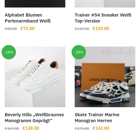
Alphabet Blumen
Trainer #54 Sneaker Weiß
Perlenarmband Weiß
Top-Version
Ursprünglicher
Aktueller
Ursprünglicher
Aktueller
€
72.00
€
139.00
€
89.00
€
169.00
Preis
Preis
Preis
Preis
war:
ist:
war:
ist:
€89.00
€72.00.
€169.00
€139.00.
-18%
-18%
Beverly Hills „Weißbraunes
Skate Trainer Marine
Monogramm Geprägt“
Monogran Herren
Ursprünglicher
Aktueller
Ursprünglicher
Aktueller
€
138.00
€
143.00
€
169.00
€
175.00
Preis
Preis
Preis
Preis