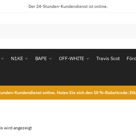
Der 24-Stunden-Kundendienst ist online.
N1KE
BAPE
OFF-WHITE
Travis Scot
För
unden-Kundendienst online. Holen Sie sich den 10 %-Rabattcode: Et
is wird angezeigt