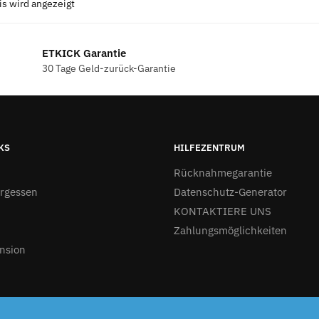
is wird angezeigt
ETKICK Garantie
30 Tage Geld-zurück-Garantie
KS
HILFEZENTRUM
Rücknahmegarantie
ergessen
Datenschutz-Generator
KONTAKTIERE UNS
Zahlungsmöglichkeiten
nsion