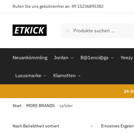
Skip
Skip
Rufen Sie uns gebührenfrei an: 49 15236895382
to
to
navigation
content
Suchen
Suchen
nach:
Neuankömmling
Jordan
B@1enci@ga
Yeezy
Luxusmarke
Klamotten
24-St
Start
MORE BRANDS
sp5der
/
/
Einzelnes Ergebn