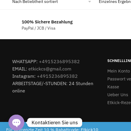
Einzelnes Ergebn
100% Sichere Bezahlung
PayPal / JCB / Visa
SCHNELLLIN
WHATSAPP:
+4915236895382
EMAIL:
etkickcs@gmail.com
Mein Konto
Instagram:
+4915236895382
Passwort v
ARBEITSTAGE/-STUNDEN: 24 Stunden
Kasse
online
Ueber Uns
Etkick-Reze
Kontaktieren Sie uns
Etkick.de 2024
Für begrenzte Zeit 10 % Rabattcode: Etkick10