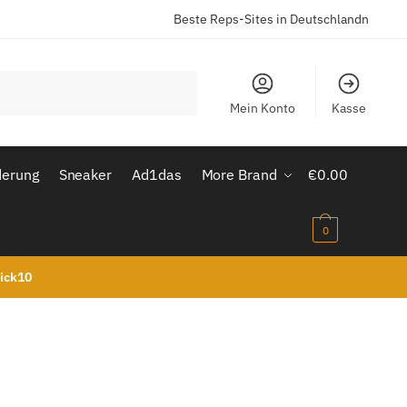
Beste Reps-Sites in Deutschlandn
Mein Konto
Kasse
derung
Sneaker
Ad1das
More Brand
€
0.00
0
kick10