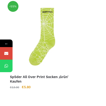
-55%
←
Sp5der All Over Print Socken ‚Grün‘
Kaufen
Ursprünglicher
Aktueller
€
5.80
€
13.00
Preis
Preis
war:
ist:
€13.00
€5.80.