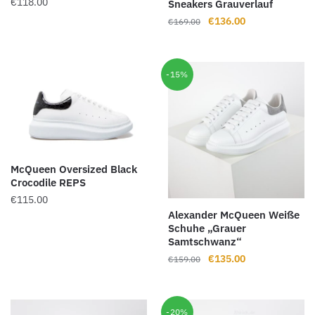
€
118.00
Sneakers Grauverlauf
Ursprünglicher
Aktueller
€
136.00
€
169.00
Preis
Preis
war:
ist:
€169.00
€136.00.
-15%
McQueen Oversized Black
Crocodile REPS
€
115.00
Alexander McQueen Weiße
Schuhe „Grauer
Samtschwanz“
Ursprünglicher
Aktueller
€
135.00
€
159.00
Preis
Preis
war:
ist:
€159.00
€135.00.
-20%