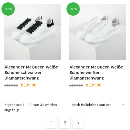
€169.00
€136.00.
€169.00
€138.00.
-13%
-18%
Alexander McQueen weiße
Alexander McQueen weiße
Schuhe schwarzer
Schuhe weißer
Diamantschwanz
Diamantschwanz
Ursprünglicher
Aktueller
Ursprünglicher
Aktueller
€
139.00
€
139.00
€
159.00
€
169.00
Preis
Preis
Preis
Preis
war:
ist:
war:
ist:
€159.00
€139.00.
€169.00
€139.00.
Ergebnisse 1 – 24 von 31 werden
Nach
angezeigt
Beliebtheit
sortiert
1
2