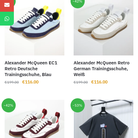
-42%
-42%
Alexander McQueen EC1
Alexander McQueen Retro
Retro Deutsche
German Trainingsschuhe,
Trainingsschuhe, Blau
Weiß
Ursprünglicher
Aktueller
Ursprünglicher
Aktueller
€
116.00
€
116.00
€
199.00
€
199.00
Preis
Preis
Preis
Preis
war:
ist:
war:
ist:
€199.00
€116.00.
€199.00
€116.00.
-42%
-53%