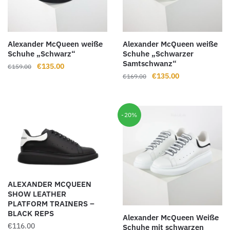
Alexander McQueen weiße
Alexander McQueen weiße
Schuhe „Schwarz“
Schuhe „Schwarzer
Samtschwanz“
Ursprünglicher
Aktueller
€
135.00
€
159.00
Ursprünglicher
Aktueller
€
135.00
Preis
Preis
€
169.00
Preis
Preis
war:
ist:
war:
ist:
€159.00
€135.00.
€169.00
€135.00.
-20%
ALEXANDER MCQUEEN
SHOW LEATHER
PLATFORM TRAINERS –
BLACK REPS
Alexander McQueen Weiße
€
116.00
Schuhe mit schwarzen