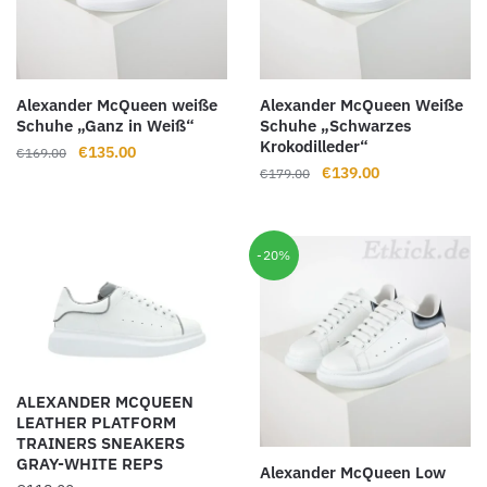
Alexander McQueen weiße
Alexander McQueen Weiße
Schuhe „Ganz in Weiß“
Schuhe „Schwarzes
Krokodilleder“
Ursprünglicher
Aktueller
€
135.00
€
169.00
Ursprünglicher
Aktueller
€
139.00
Preis
Preis
€
179.00
Preis
Preis
war:
ist:
war:
ist:
€169.00
€135.00.
€179.00
€139.00.
-20%
ALEXANDER MCQUEEN
LEATHER PLATFORM
TRAINERS SNEAKERS
GRAY-WHITE REPS
Alexander McQueen Low