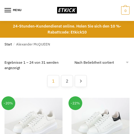
Skip
Skip
to
to
MENU
0
navigation
content
24-Stunden-Kundendienst online. Holen Sie sich den 10 %-
Rabattcode: Etkick10
Start
/
Alexander McQUEEN
Ergebnisse 1 – 24 von 31 werden
Nach
angezeigt
Beliebtheit
sortiert
1
2
-20%
-22%