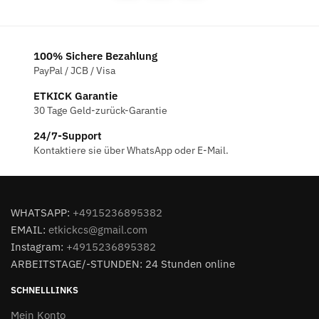
100% Sichere Bezahlung
PayPal / JCB / Visa
ETKICK Garantie
30 Tage Geld-zurück-Garantie
24/7-Support
Kontaktiere sie über WhatsApp oder E-Mail.
WHATSAPP:
+4915236895382
EMAIL:
etkickcs@gmail.com
Instagram:
+4915236895382
ARBEITSTAGE/-STUNDEN: 24 Stunden online
SCHNELLLINKS
Mein Konto