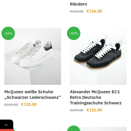
Rändern
Ursprünglicher
Aktueller
€
136.00
€
169.00
Preis
Preis
war:
ist:
€169.00
€136.00.
-15%
-42%
McQueen weiße Schuhe
Alexander McQueen EC1
„Schwarzer Lederschwanz“
Retro Deutsche
Trainingsschuhe Schwarz
Ursprünglicher
Aktueller
€
135.00
€
159.00
Ursprünglicher
Aktueller
€
116.00
Preis
Preis
€
199.00
Preis
Preis
war:
ist:
war:
ist:
€159.00
€135.00.
←
€199.00
€116.00.