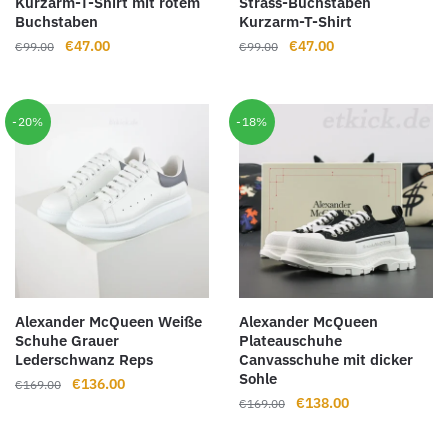
Kurzarm-T-Shirt mit rotem
Strass-Buchstaben
Buchstaben
Kurzarm-T-Shirt
Ursprünglicher
Aktueller
Ursprünglicher
Aktueller
€
47.00
€
47.00
€
99.00
€
99.00
Preis
Preis
Preis
Preis
war:
ist:
war:
ist:
€99.00
€47.00.
€99.00
€47.00.
-20%
-18%
Alexander McQueen Weiße
Alexander McQueen
Schuhe Grauer
Plateauschuhe
Lederschwanz Reps
Canvasschuhe mit dicker
Sohle
Ursprünglicher
Aktueller
€
136.00
€
169.00
Ursprünglicher
Aktueller
€
138.00
Preis
Preis
€
169.00
Preis
Preis
war:
ist:
war:
ist: