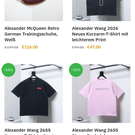
Alexander McQueen Retro
Alexander Wang 2026
German Trainingsschuhe,
Neues Kurzarm-T-Shirt mit
Weiß
leichterem Print
Ursprünglicher
Aktueller
Ursprünglicher
Aktueller
€
116.00
€
47.00
€
199.00
€
99.00
Preis
Preis
Preis
Preis
war:
ist:
war:
ist:
€199.00
€116.00.
€99.00
€47.00.
-53%
-53%
Alexander Wang 26SS
Alexander Wang 26SS