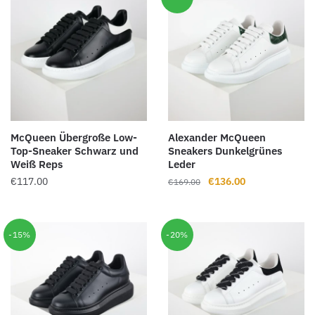
McQueen Übergroße Low-
Alexander McQueen
Top-Sneaker Schwarz und
Sneakers Dunkelgrünes
Weiß Reps
Leder
Ursprünglicher
Aktueller
€
117.00
€
136.00
€
169.00
Preis
Preis
war:
ist:
€169.00
€136.00.
-15%
-20%