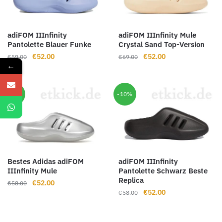
adiFOM IIInfinity
adiFOM IIInfinity Mule
Pantolette Blauer Funke
Crystal Sand Top-Version
Ursprünglicher
Aktueller
Ursprünglicher
Aktueller
€
52.00
€
52.00
€
59.00
€
69.00
←
Preis
Preis
Preis
Preis
war:
ist:
war:
ist:
€59.00
€52.00.
€69.00
€52.00.
-10%
-10%
Bestes Adidas adiFOM
adiFOM IIInfinity
IIInfinity Mule
Pantolette Schwarz Beste
Replica
Ursprünglicher
Aktueller
€
52.00
€
58.00
Ursprünglicher
Aktueller
€
52.00
Preis
Preis
€
58.00
Preis
Preis
war:
ist:
war:
ist:
€58.00
€52.00.