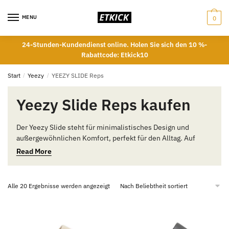
Skip
Skip
to
to
MENU
0
navigation
content
24-Stunden-Kundendienst online. Holen Sie sich den 10 %-
Rabattcode: Etkick10
Start
/
Yeezy
/
YEEZY SLIDE Reps
Yeezy Slide Reps kaufen
Der Yeezy Slide steht für minimalistisches Design und
außergewöhnlichen Komfort, perfekt für den Alltag. Auf
ETKICK finden Sie unsere Yeezy Slide Reps, die mit größter
Read More
Sorgfalt in jedem Detail gefertigt sind, um eine exakte
Nachbildung des Originals zu gewährleisten. Unsere Replicas
unterscheiden sich nicht vom Original und bieten somit die
Nach
Alle 20 Ergebnisse werden angezeigt
beste Wahl für Fans von Komfort und stylischem Design.
Beliebtheit
sortiert