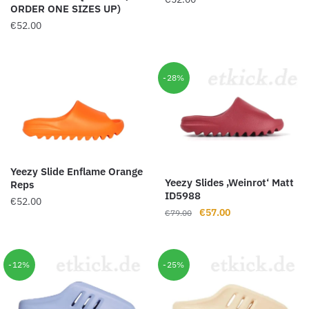
ORDER ONE SIZES UP)
€
52.00
-28%
Yeezy Slide Enflame Orange
Yeezy Slides ‚Weinrot‘ Matt
Reps
ID5988
€
52.00
Ursprünglicher
Aktueller
€
57.00
€
79.00
Preis
Preis
war:
ist:
€79.00
€57.00.
-12%
-25%