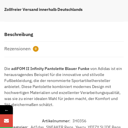
Pantolette
Blauer
Zollfreier Versand innerhalb Deutschlands
Funke
Menge
Beschreibung
Rezensionen
0
Die
adiFOM II Infinity Pantolette Blauer Funke
von Adidas ist ein
herausragendes Beispiel für die innovative und stilvolle
Fußbekleidung, die der renommierte Sportartikelhersteller
anbietet. Diese Pantolette kombiniert modernes Design mit
hochwertigen Materialien und exzellenter Verarbeitungsqualität,
was sie zu einer idealen Wahl für jeden macht, der Komfort und
Stil gleichermaßen schätzt.
←
Artikelnummer:
IH0356
Kategorien:
Ad1das
,
SNEAKER Reps
,
Yeezy
,
YEEZY SLIDE Reps