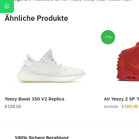
Ähnliche Produkte
-7%
Yeezy Boost 350 V2 Replica
Air Yeezy 2 SP 
Ursprüng
€
108.00
€
185.00
€
199.00
Preis
war:
€199.00
100% Sichere Bezahlung