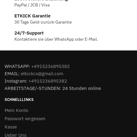
PayPal / JCB / Visa
ETKICK Garantie
30 Tage Geld-zurück-Garantie
24/7-Support
Kontaktiere sie über WhatsApp oder E-Mail.
WHATSAPP:
+4915236895382
EMAIL:
etkickcs@gmail.com
Instagram:
+4915236895382
ARBEITSTAGE/-STUNDEN: 24 Stunden online
SCHNELLLINKS
Mein Konto
Passwort vergessen
Kasse
Ueber Uns