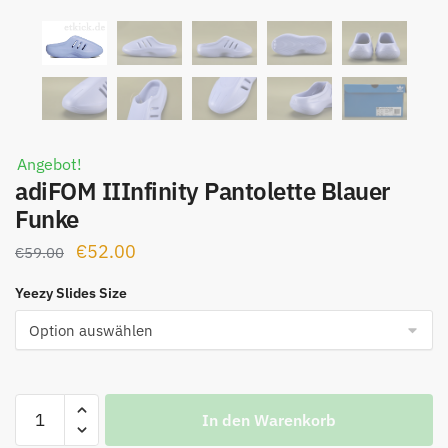
Angebot!
adiFOM IIInfinity Pantolette Blauer
Funke
Ursprünglicher
Aktueller
€
52.00
€
59.00
Preis
Preis
Yeezy Slides Size
war:
ist:
€59.00
€52.00.
adiFOM
In den Warenkorb
IIInfinity