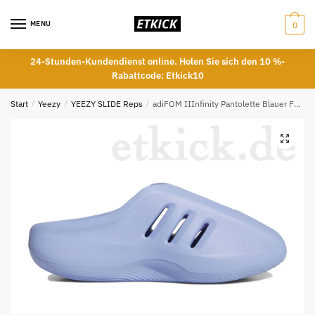
Skip
Skip
to
to
MENU
0
navigation
content
24-Stunden-Kundendienst online. Holen Sie sich den 10 %-
Rabattcode: Etkick10
Start
/
Yeezy
/
YEEZY SLIDE Reps
/
adiFOM IIInfinity Pantolette Blauer Funke