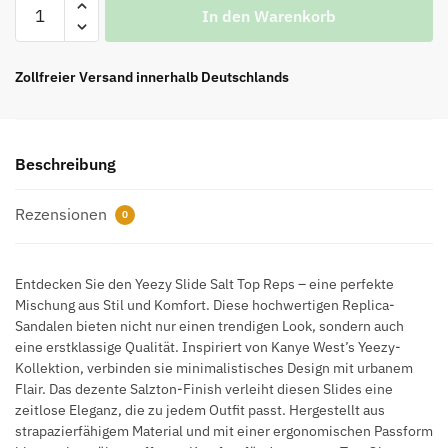
Yeezy
In den Warenkorb
Slide
Salt
Top
Zollfreier Versand innerhalb Deutschlands
Reps
Menge
Beschreibung
Rezensionen
0
Entdecken Sie den Yeezy Slide Salt Top Reps – eine perfekte
Mischung aus Stil und Komfort. Diese hochwertigen Replica-
Sandalen bieten nicht nur einen trendigen Look, sondern auch
eine erstklassige Qualität. Inspiriert von Kanye West’s Yeezy-
Kollektion, verbinden sie minimalistisches Design mit urbanem
Flair. Das dezente Salzton-Finish verleiht diesen Slides eine
zeitlose Eleganz, die zu jedem Outfit passt. Hergestellt aus
strapazierfähigem Material und mit einer ergonomischen Passform