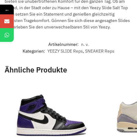
bieten sie unübertroffenen Komfort für den ganzen Tag. Ob am
Strand, in der Stadt oder zu Hause – mit den Yeezy Slide Salt Top
←
Reps setzen Sie ein Statement und genießen gleichzeitig
höchsten Tragekomfort. Gönnen Sie sich diese angesagten Slides
und erleben Sie den unverwechselbaren Stil von Yeezy.
Artikelnummer:
n. v.
Kategorien:
YEEZY SLIDE Reps
,
SNEAKER Reps
Ähnliche Produkte