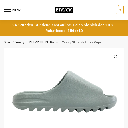
Skip
Skip
to
to
MENU
0
navigation
content
24-Stunden-Kundendienst online. Holen Sie sich den 10 %-
Rabattcode: Etkick10
Start
/
Yeezy
/
YEEZY SLIDE Reps
/
Yeezy Slide Salt Top Reps