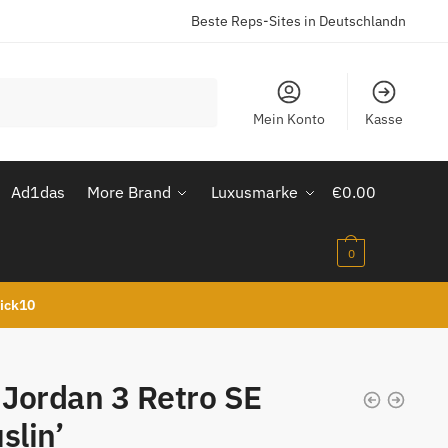
Beste Reps-Sites in Deutschlandn
Mein Konto
Kasse
Ad1das
More Brand
Luxusmarke
€
0.00
0
kick10
 Jordan 3 Retro SE
slin’