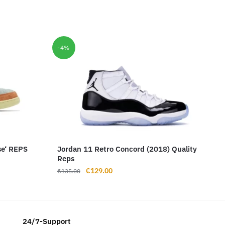
-4%
se‘ REPS
Jordan 11 Retro Concord (2018) Quality
Reps
Ursprünglicher
Aktueller
€
129.00
€
135.00
Preis
Preis
war:
ist:
€135.00
€129.00.
24/7-Support