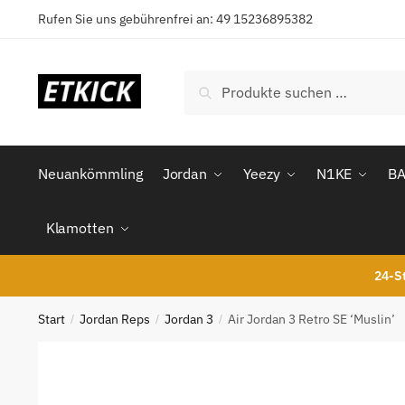
Skip
Skip
Rufen Sie uns gebührenfrei an: 49 15236895382
to
to
navigation
content
Suchen
Suchen
nach:
Neuankömmling
Jordan
Yeezy
N1KE
B
Klamotten
24-St
Start
Jordan Reps
Jordan 3
Air Jordan 3 Retro SE ‘Muslin’
/
/
/