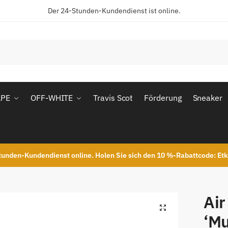
Der 24-Stunden-Kundendienst ist online.
APE
OFF-WHITE
Travis Scot
Förderung
Sneaker
unden-Kundendienst online. Holen Sie sich den 10 %-Rabattcode: Et
Air
‘Mu