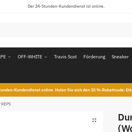
Der 24-Stunden-Kundendienst ist online.
APE
OFF-WHITE
Travis Scot
Förderung
Sneaker
unden-Kundendienst online. Holen Sie sich den 10 %-Rabattcode: Et
P REPS
Du
(W