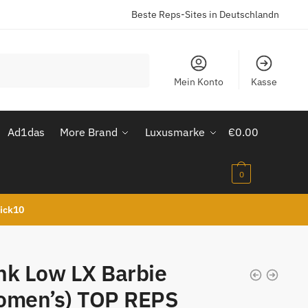
Beste Reps-Sites in Deutschlandn
Mein Konto
Kasse
Ad1das
More Brand
Luxusmarke
€
0.00
0
kick10
nk Low LX Barbie
omen’s) TOP REPS