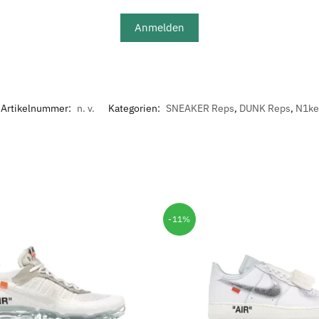
Anmelden
Artikelnummer:
n. v.
Kategorien:
SNEAKER Reps
,
DUNK Reps
,
N1ke
-11%