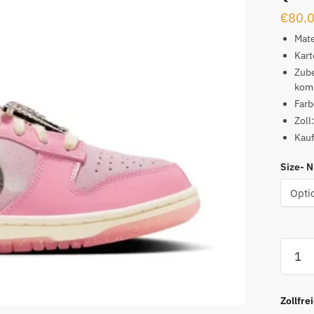
€
80.
Mate
Kart
Zub
kom
Far
Zoll
Kauf
Size- 
Dunk
Low
LX
Barbie
Zollfre