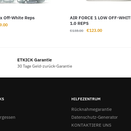
x Off-White Reps
AIR FORCE 1 LOW OFF-WHIT
1.0 REPS
rünglicher
Aktueller
9.00
Ursprünglicher
Aktueller
€
123.00
s
Preis
€
138.00
Preis
Preis
ist:
war:
ist:
7.00
€109.00.
€138.00
€123.00.
ETKICK Garantie
30 Tage Geld-zurück-Garantie
KS
HILFEZENTRUM
Rücknahmegarantie
ergessen
Datenschutz-Generator
KONTAKTIERE UNS