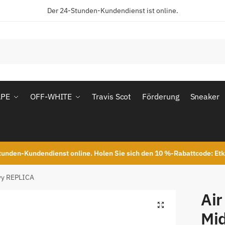
Der 24-Stunden-Kundendienst ist online.
APE
OFF-WHITE
Travis Scot
Förderung
Sneaker
unden-Kundendienst online. Holen Sie sich den 10 %-Rabattcode: Et
avy REPLICA
Air
Mi