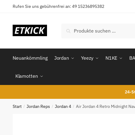
Skip
Skip
Rufen Sie uns gebührenfrei an: 49 15236895382
to
to
navigation
content
Suchen
Suchen
nach:
Neuankömmling
Jordan
Yeezy
N1KE
B
Klamotten
24-St
Start
Jordan Reps
Jordan 4
Air Jordan 4 Retro Midnight N
/
/
/