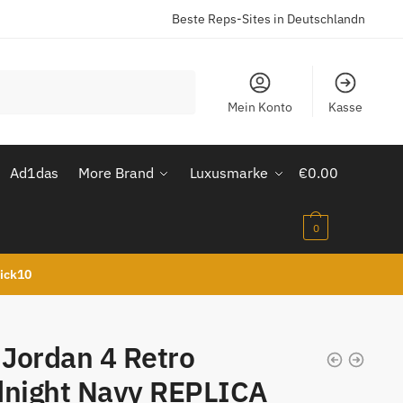
Beste Reps-Sites in Deutschlandn
Mein Konto
Kasse
Ad1das
More Brand
Luxusmarke
€
0.00
0
kick10
 Jordan 4 Retro
dnight Navy REPLICA