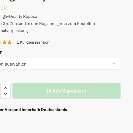
.00
High-Quality Replica
 Größen sind in den Regalen, gerne zum Bestellen
inalverpackung
(
1
Kundenrezension)
NE
In den Warenkorb
n
ier Versand innerhalb Deutschlands
ht
CA