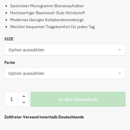
Preis
Preis
Gestickter Monogramm-Bienenaufnäher
war:
ist:
Hochwertiger Baumwoll-Slub-Strickstoff
Modernes lässiges Kollaborationsdesign
€99.00
€47.00.
Weicher bequemer Tragekomfort für jeden Tag
SIZE
Farbe
T-
In den Warenkorb
Shirt
mit
Monogramm-
Zollfreier Versand innerhalb Deutschlands
Stickerei
Menge