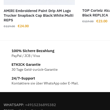
TOP Corteiz Alca
AMIRI Embroidered Paint Drip AM Logo
Black REPLICA
Trucker Snapback Cap Black:White:Multi
REPS
Ursprüng
A
€
23.00
€
119.00
Ursprünglicher
Aktueller
€
24.00
Preis
P
€
119.00
Preis
Preis
war:
is
war:
ist:
€119.00
€
€119.00
€24.00.
100% Sichere Bezahlung
PayPal / JCB / Visa
ETKICK Garantie
30 Tage Geld-zurück-Garantie
24/7-Support
Kontaktiere sie über WhatsApp oder E-Mail.
WHATSAPP:
+4915236895382