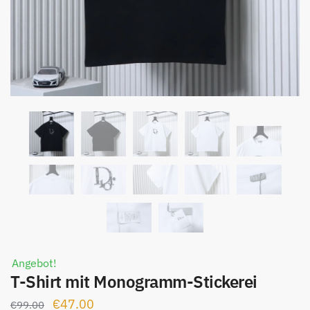
Angebot!
T-Shirt mit Monogramm-Stickerei
Ursprünglicher
Aktueller
€
47.00
€
99.00