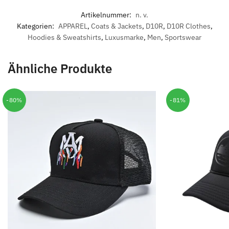
Artikelnummer:
n. v.
Kategorien:
APPAREL
,
Coats & Jackets
,
D10R
,
D10R Clothes
,
Hoodies & Sweatshirts
,
Luxusmarke
,
Men
,
Sportswear
Ähnliche Produkte
-80%
-81%