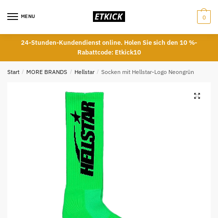
Skip
Skip
to
to
MENU
0
navigation
content
24-Stunden-Kundendienst online. Holen Sie sich den 10 %-
Rabattcode: Etkick10
Start
/
MORE BRANDS
/
Hellstar
/
Socken mit Hellstar-Logo Neongrün