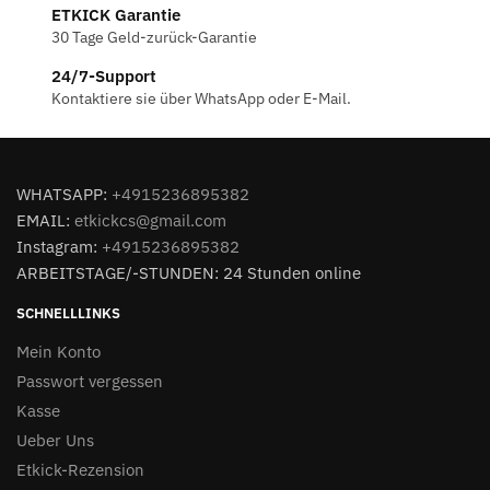
ETKICK Garantie
30 Tage Geld-zurück-Garantie
24/7-Support
Kontaktiere sie über WhatsApp oder E-Mail.
WHATSAPP:
+4915236895382
EMAIL:
etkickcs@gmail.com
Instagram:
+4915236895382
ARBEITSTAGE/-STUNDEN: 24 Stunden online
SCHNELLLINKS
Mein Konto
Passwort vergessen
Kasse
Ueber Uns
Etkick-Rezension