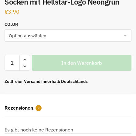
Socken mit Hellstar-Logo Neongrün
€
3.90
COLOR
Socken
In den Warenkorb
mit
Hellstar-
Logo
Zollfreier Versand innerhalb Deutschlands
Neongrün
Menge
Rezensionen
0
Es gibt noch keine Rezensionen