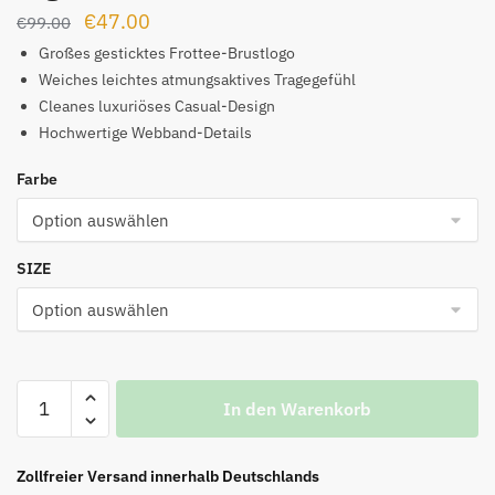
Ursprünglicher
Aktueller
€
47.00
€
99.00
Preis
Preis
Großes gesticktes Frottee-Brustlogo
war:
ist:
Weiches leichtes atmungsaktives Tragegefühl
Cleanes luxuriöses Casual-Design
€99.00
€47.00.
Hochwertige Webband-Details
Farbe
SIZE
T-
In den Warenkorb
Shirt
mit
großem
Zollfreier Versand innerhalb Deutschlands