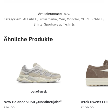
Artikelnummer:
n. v.
Kategorien:
APPAREL
,
Luxusmarke
,
Men
,
Moncler
,
MORE BRANDS
,
Shirts
,
Sportswear
,
T-shirts
Ähnliche Produkte
Out of stock
New Balance 9060 „Mondneujahr“
R1ck 0wens EDF
€
96.00
€
129.00