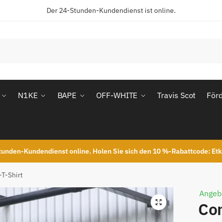
Der 24-Stunden-Kundendienst ist online.
N1KE
BAPE
OFF-WHITE
Travis Scot
För
unden-Kundendienst online. Holen Sie sich den 10 %-Rabattcode: Et
T-Shirt
Angeb
Co