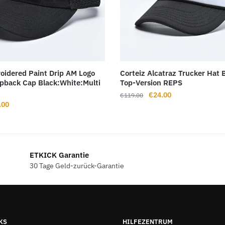
idered Paint Drip AM Logo
Corteiz Alcatraz Trucker Hat 
pback Cap Black:White:Multi
Top-Version REPS
Ursprünglicher
Aktueller
€
24.00
€
119.00
rünglicher
Aktueller
.00
Preis
Preis
s
Preis
war:
ist:
ist:
€119.00
€24.00.
9.00
€24.00.
ETKICK Garantie
30 Tage Geld-zurück-Garantie
KS
HILFEZENTRUM