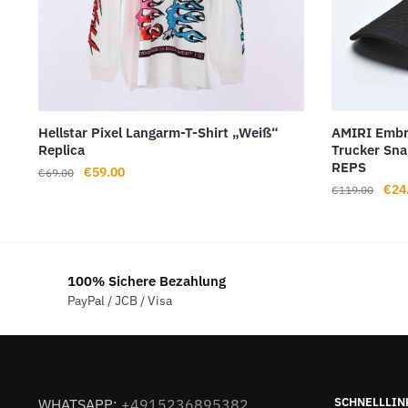
Hellstar Pixel Langarm-T-Shirt „Weiß“
AMIRI Embro
Replica
Trucker Sna
REPS
Ursprünglicher
Aktueller
€
59.00
€
69.00
Ursp
€
24
Preis
Preis
€
119.00
Prei
war:
ist:
war:
€69.00
€59.00.
€11
100% Sichere Bezahlung
PayPal / JCB / Visa
SCHNELLLIN
WHATSAPP:
+4915236895382