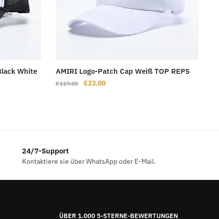
Black White
AMIRI Logo-Patch Cap Weiß TOP REPS
Ursprünglicher
Aktueller
€
23.00
€
119.00
Preis
Preis
war:
ist:
€119.00
€23.00.
24/7-Support
Kontaktiere sie über WhatsApp oder E-Mail.
ÜBER 1.000 5-STERNE-BEWERTUNGEN