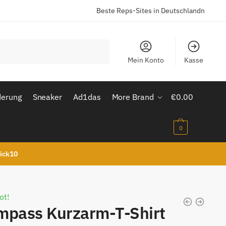
Beste Reps-Sites in Deutschlandn
Mein Konto
Kasse
derung
Sneaker
Ad1das
More Brand
€
0.00
0
kick10
ot!
mpass Kurzarm-T-Shirt