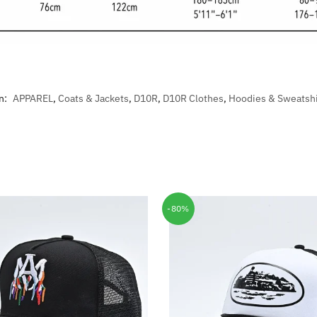
n:
APPAREL
,
Coats & Jackets
,
D10R
,
D10R Clothes
,
Hoodies & Sweatshi
-80%