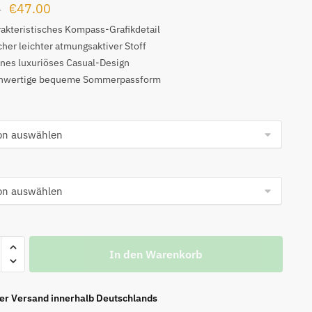
Ursprünglicher
Aktueller
€
47.00
0
Preis
Preis
akteristisches Kompass-Grafikdetail
her leichter atmungsaktiver Stoff
war:
ist:
nes luxuriöses Casual-Design
€99.00
€47.00.
hwertige bequeme Sommerpassform
ss
In den Warenkorb
rm-
ier Versand innerhalb Deutschlands