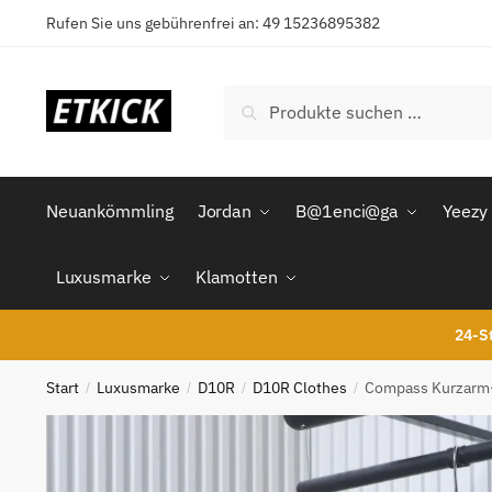
Skip
Skip
Rufen Sie uns gebührenfrei an: 49 15236895382
to
to
navigation
content
Suchen
Suchen
nach:
Neuankömmling
Jordan
B@1enci@ga
Yeezy
Luxusmarke
Klamotten
24-St
Start
Luxusmarke
D10R
D10R Clothes
Compass Kurzarm-
/
/
/
/