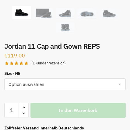
Jordan 11 Cap and Gown REPS
€
119.00
(
1
Kundenrezension)
Size- NE
Jordan
In den Warenkorb
11
Cap
and
Zollfreier Versand innerhalb Deutschlands