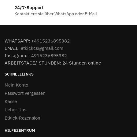
24/7-Support
Kontaktiere sie über WhatsApp oder E-Mail.
WHATSAPP:
+4915236895382
EMAIL:
etkickcs@gmail.com
Instagram:
+4915236895382
ARBEITSTAGE/-STUNDEN: 24 Stunden online
SCHNELLLINKS
Mein Konto
Passwort vergessen
Kasse
Ueber Uns
Etkick-Rezension
HILFEZENTRUM