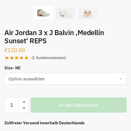
Air Jordan 3 x J Balvin ‚Medellín
Sunset‘ REPS
€
120.00
(
1
Kundenrezension)
Size- NE
Air
In den Warenkorb
Jordan
3
x
Zollfreier Versand innerhalb Deutschlands
J