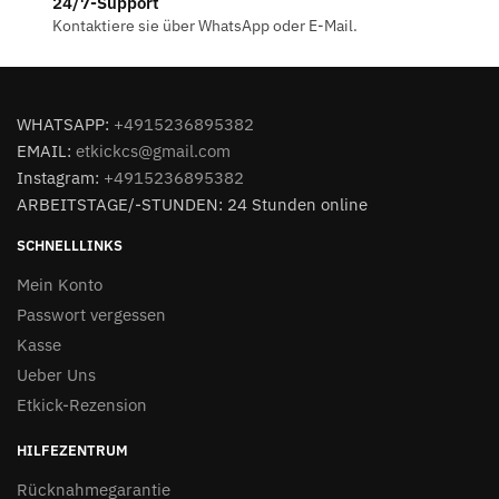
24/7-Support
Kontaktiere sie über WhatsApp oder E-Mail.
WHATSAPP:
+4915236895382
EMAIL:
etkickcs@gmail.com
Instagram:
+4915236895382
ARBEITSTAGE/-STUNDEN: 24 Stunden online
SCHNELLLINKS
Mein Konto
Passwort vergessen
Kasse
Ueber Uns
Etkick-Rezension
HILFEZENTRUM
Rücknahmegarantie