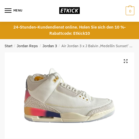
Skip
Skip
to
to
MENU
0
navigation
content
24-Stunden-Kundendienst online. Holen Sie sich den 10 %-
Rabattcode: Etkick10
Start
/
Jordan Reps
/
Jordan 3
/
Air Jordan 3 x J Balvin ‚Medellín Sunset‘ REPS