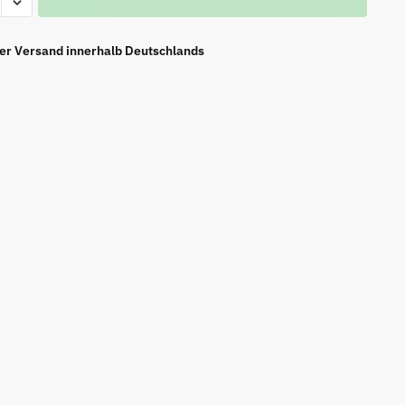
e-
ier Versand innerhalb Deutschlands
r
tail