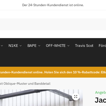
Der 24-Stunden-Kundendienst ist online.
N1KE
BAPE
OFF-WHITE
Travis Scot
För
unden-Kundendienst online. Holen Sie sich den 10 %-Rabattcode: Et
it Oblique-Muster und Banddetail
Angeb
Jac