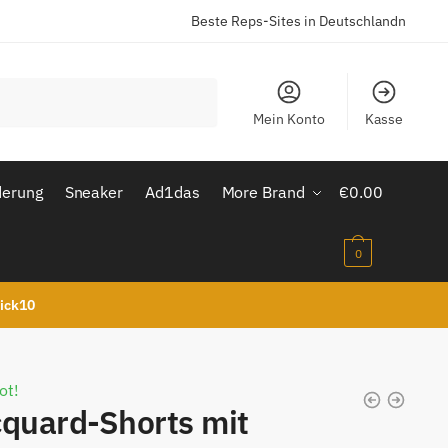
Beste Reps-Sites in Deutschlandn
Mein Konto
Kasse
derung
Sneaker
Ad1das
More Brand
€
0.00
0
kick10
ot!
quard-Shorts mit