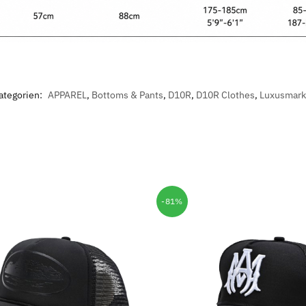
ategorien:
APPAREL
,
Bottoms & Pants
,
D10R
,
D10R Clothes
,
Luxusmar
-81%