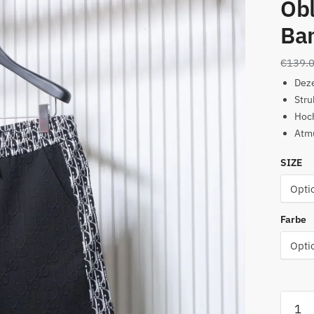
Ob
Ban
€
139.
Dez
Stru
Hoc
Atmu
SIZE
Farbe
Jacqu