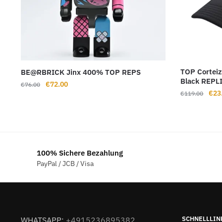
TOP Corteiz
BE@RBRICK Jinx 400% TOP REPS
Black REPL
Ursprünglicher
Aktueller
€
72.00
€
76.00
Ursp
€
23
€
119.00
Preis
Preis
Prei
war:
ist:
war:
€76.00
€72.00.
€11
100% Sichere Bezahlung
PayPal / JCB / Visa
SCHNELLLIN
WHATSAPP:
+4915236895382