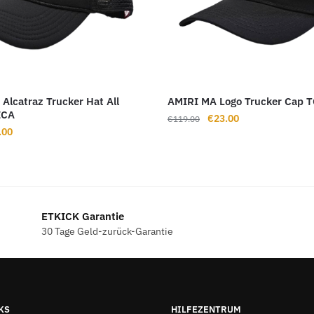
 Alcatraz Trucker Hat All
AMIRI MA Logo Trucker Cap 
ICA
Ursprünglicher
Aktueller
€
23.00
€
119.00
rünglicher
Aktueller
.00
Preis
Preis
s
Preis
war:
ist:
ist:
€119.00
€23.00.
9.00
€23.00.
ETKICK Garantie
30 Tage Geld-zurück-Garantie
KS
HILFEZENTRUM