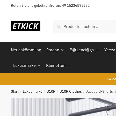
Skip
Skip
Rufen Sie uns gebührenfrei an: 49 15236895382
to
to
navigation
content
Suchen
Suchen
nach:
Neuankömmling
Jordan
B@1enci@ga
Yeezy
Luxusmarke
Klamotten
24-St
Start
Luxusmarke
D10R
D10R Clothes
Jacquard-Shorts m
/
/
/
/