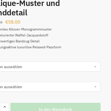
lique-Muster und
ddetail
Ursprünglicher
Aktueller
€
58.00
00
Preis
Preis
entes Allover-Monogrammmuster
kturierter Waffel-Jacquardstoff
war:
ist:
hwertiges Bandzug-Detail
€139.00
€58.00.
ngsaktive luxuriöse Relaxed-Passform
ard-
In den Warenkorb