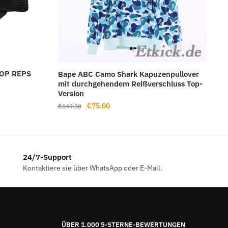
TOP REPS
Bape ABC Camo Shark Kapuzenpullover
mit durchgehendem Reißverschluss Top-
Version
Ursprünglicher
Aktueller
€
75.00
€
149.00
Preis
Preis
war:
ist:
€149.00
€75.00.
24/7-Support
Kontaktiere sie über WhatsApp oder E-Mail.
ÜBER 1.000 5-STERNE-BEWERTUNGEN