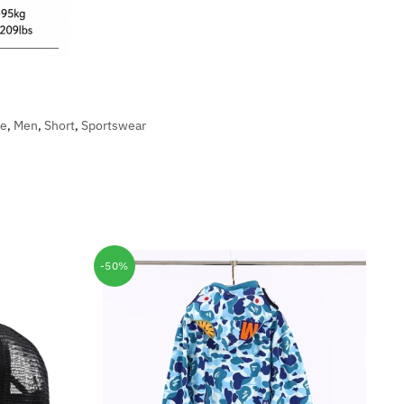
ke
,
Men
,
Short
,
Sportswear
-50%