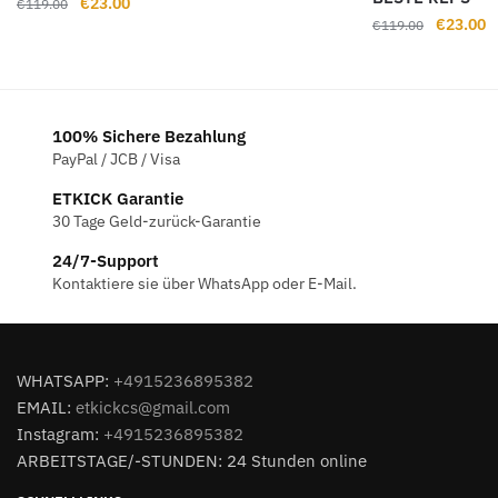
Ursprünglicher
Aktueller
€
23.00
€
119.00
Ursprüng
A
€
23.00
Preis
Preis
€
119.00
Preis
P
war:
ist:
war:
is
€119.00
€23.00.
€119.00
€
100% Sichere Bezahlung
PayPal / JCB / Visa
ETKICK Garantie
30 Tage Geld-zurück-Garantie
24/7-Support
Kontaktiere sie über WhatsApp oder E-Mail.
WHATSAPP:
+4915236895382
EMAIL:
etkickcs@gmail.com
Instagram:
+4915236895382
ARBEITSTAGE/-STUNDEN: 24 Stunden online