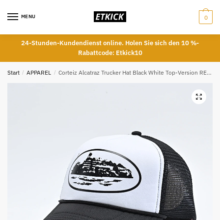
Skip
Skip
to
to
MENU
0
navigation
content
24-Stunden-Kundendienst online. Holen Sie sich den 10 %-
Rabattcode: Etkick10
Start
/
APPAREL
/
Corteiz Alcatraz Trucker Hat Black White Top-Version REPS