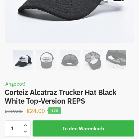
Angebot!
Corteiz Alcatraz Trucker Hat Black
White Top-Version REPS
Ursprünglicher
Aktueller
€
24.00
€
119.00
-80%
Preis
Preis
Corteiz
war:
ist:
In den Warenkorb
Alcatraz
€119.00
€24.00.
Trucker