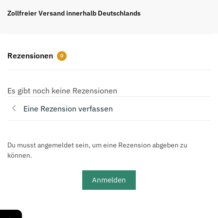
Hat
Zollfreier Versand innerhalb Deutschlands
Black
White
Top-
Rezensionen
0
Version
REPS
Menge
Es gibt noch keine Rezensionen
Eine Rezension verfassen
Du musst angemeldet sein, um eine Rezension abgeben zu
können.
Anmelden
←