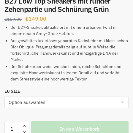
B27 Low Top Sneakers mit runder
Zehenpartie und Schnürung Grün
Ursprünglicher
Aktueller
€
149.00
€
169.00
Preis
Preis
Der B27-Sneaker, aktualisiert mit einem urbanen Twist in
einem neuen Army-Grün-Farbton.
war:
ist:
Ausgewähltes luxuriöses genarbtes Kalbsleder mit klassischen
€169.00
€149.00.
Dior Oblique-Prägungsdetails zeigt auf subtile Weise die
fortschrittliche Handwerkskunst und einzigartige DNA der
Marke.
Der Schuhkörper weist weiche Linien, reiche Schichten und
exquisite Handwerkskunst in jedem Detail auf und verleiht
dem Streetstyle eine hochwertige Textur.
EU SIZE
B27
In den Warenkorb
Low