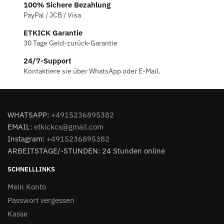
100% Sichere Bezahlung
PayPal / JCB / Visa
ETKICK Garantie
30 Tage Geld-zurück-Garantie
24/7-Support
Kontaktiere sie über WhatsApp oder E-Mail.
WHATSAPP:
+4915236895382
EMAIL:
etkickcs@gmail.com
Instagram:
+4915236895382
ARBEITSTAGE/-STUNDEN: 24 Stunden online
SCHNELLLINKS
Mein Konto
Passwort vergessen
Kasse