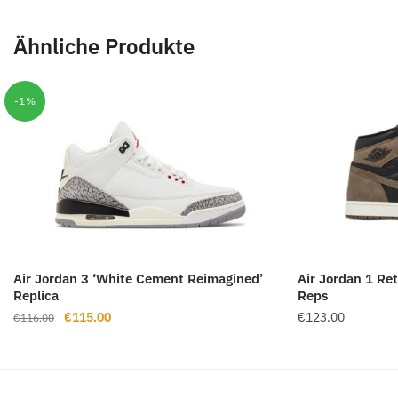
Ähnliche Produkte
-1%
Air Jordan 3 ‘White Cement Reimagined’
Air Jordan 1 Re
Replica
Reps
Ursprünglicher
Aktueller
€
115.00
€
123.00
€
116.00
Preis
Preis
war:
ist:
€116.00
€115.00.