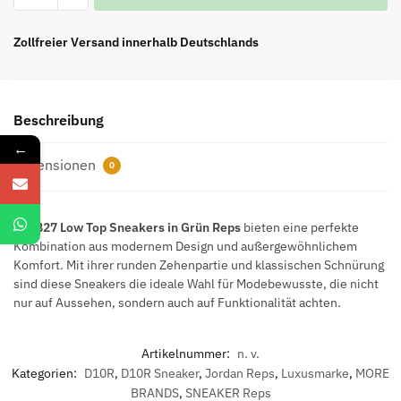
Top
Sneakers
Zollfreier Versand innerhalb Deutschlands
mit
runder
Zehenpartie
Beschreibung
und
Schnürung
←
Rezensionen
Grün
0
Menge
Die
B27 Low Top Sneakers in Grün Reps
bieten eine perfekte
Kombination aus modernem Design und außergewöhnlichem
Komfort. Mit ihrer runden Zehenpartie und klassischen Schnürung
sind diese Sneakers die ideale Wahl für Modebewusste, die nicht
nur auf Aussehen, sondern auch auf Funktionalität achten.
Artikelnummer:
n. v.
Kategorien:
D10R
,
D10R Sneaker
,
Jordan Reps
,
Luxusmarke
,
MORE
BRANDS
,
SNEAKER Reps