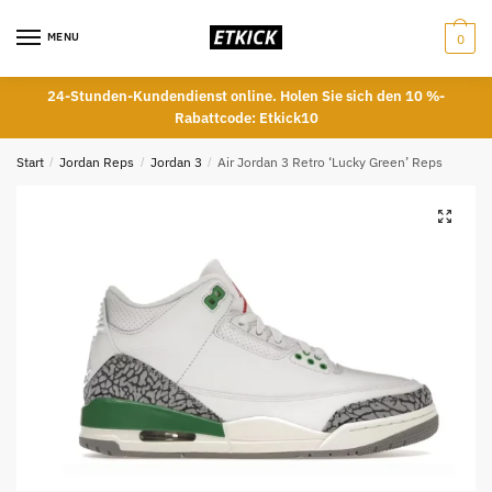
Skip
Skip
to
to
MENU
0
navigation
content
24-Stunden-Kundendienst online. Holen Sie sich den 10 %-
Rabattcode: Etkick10
Start
/
Jordan Reps
/
Jordan 3
/
Air Jordan 3 Retro ‘Lucky Green’ Reps