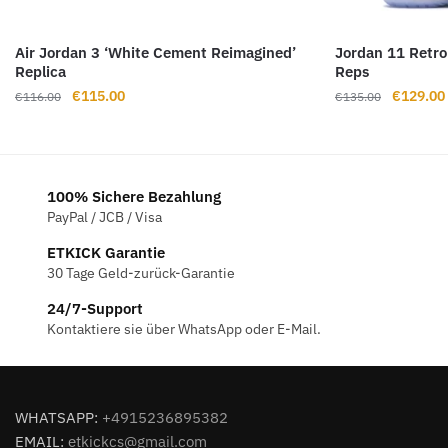
Air Jordan 3 ‘White Cement Reimagined’
Jordan 11 Retro
Replica
Reps
Ursprünglicher
Aktueller
Ursprüng
€
115.00
€
129.00
€
116.00
€
135.00
Preis
Preis
Preis
war:
ist:
war:
€116.00
€115.00.
€135.00
100% Sichere Bezahlung
PayPal / JCB / Visa
ETKICK Garantie
30 Tage Geld-zurück-Garantie
24/7-Support
Kontaktiere sie über WhatsApp oder E-Mail.
WHATSAPP:
+4915236895382
EMAIL:
etkickcs@gmail.com