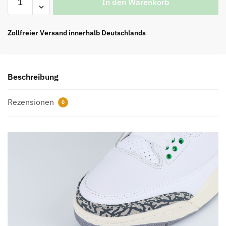
In den Warenkorb
Jordan
3
Retro
Zollfreier Versand innerhalb Deutschlands
‘Lucky
Green’
Reps
Beschreibung
Menge
Rezensionen
0