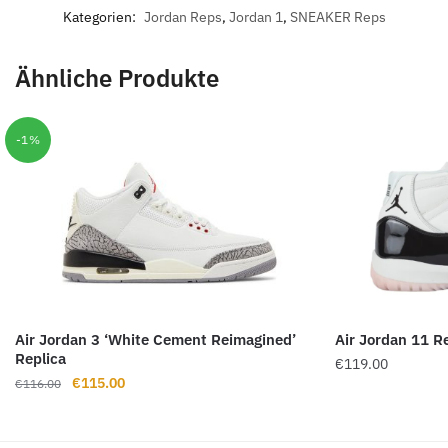
Kategorien:
Jordan Reps
,
Jordan 1
,
SNEAKER Reps
Ähnliche Produkte
-1%
Air Jordan 3 ‘White Cement Reimagined’
Air Jordan 11 Re
Replica
€
119.00
Ursprünglicher
Aktueller
€
115.00
€
116.00
Preis
Preis
war:
ist:
€116.00
€115.00.