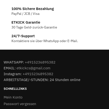
100% Sichere Bezahlung
PayPal / JCB / Visa
ETKICK Garantie
30 Tage Geld-zurück-Garantie
24/7-Support
Kontaktiere sie über WhatsApp oder E-Mail.
WHATSAPP:
+4915236895382
EMAIL:
etkickcs@gmail.com
Instagram:
+4915236895382
ARBEITSTAGE/-STUNDEN: 24 Stunden online
SCHNELLLINKS
Mein Konto
Passwort vergessen