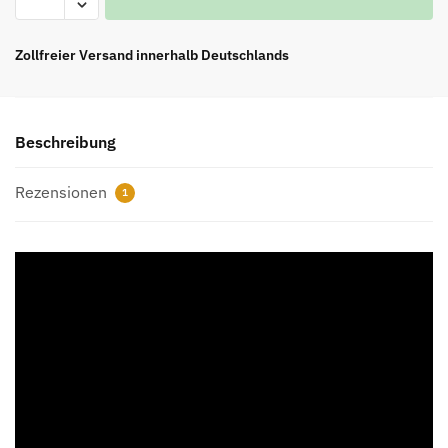
JORDAN
1
“OBSIDIAN”
Zollfreier Versand innerhalb Deutschlands
REPS
Menge
Beschreibung
Rezensionen
1