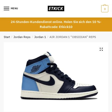
Skip
Skip
to
to
MENU
0
navigation
content
24-Stunden-Kundendienst online. Holen Sie sich den 10 %-
Rabattcode: Etkick10
Start
/
Jordan Reps
/
Jordan 1
/
AIR JORDAN 1 “OBSIDIAN” REPS