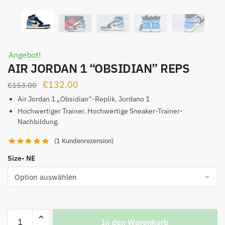
Angebot!
AIR JORDAN 1 “OBSIDIAN” REPS
Ursprünglicher
Aktueller
€
132.00
€
153.00
Preis
Preis
Air Jordan 1 „Obsidian“-Replik. Jordano 1
war:
ist:
Hochwertiger Trainer. Hochwertige Sneaker-Trainer-
Nachbildung.
€153.00
€132.00.
(
1
Kundenrezension)
Size- NE
AIR
In den Warenkorb