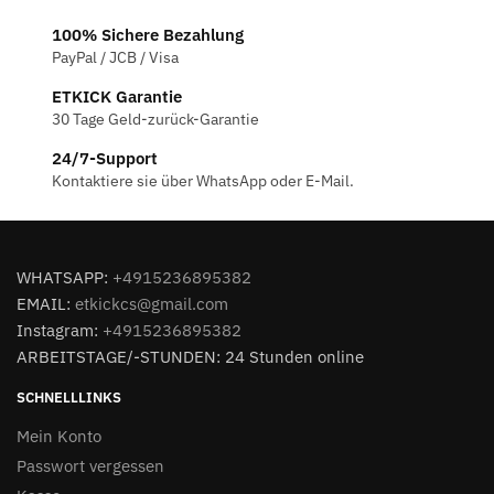
100% Sichere Bezahlung
PayPal / JCB / Visa
ETKICK Garantie
30 Tage Geld-zurück-Garantie
24/7-Support
Kontaktiere sie über WhatsApp oder E-Mail.
WHATSAPP:
+4915236895382
EMAIL:
etkickcs@gmail.com
Instagram:
+4915236895382
ARBEITSTAGE/-STUNDEN: 24 Stunden online
SCHNELLLINKS
Mein Konto
Passwort vergessen