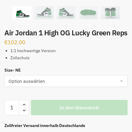
Air Jordan 1 High OG Lucky Green Reps
€
102.00
1:1 hochwertige Version
Zollschutz
Size- NE
Air
In den Warenkorb
Jordan
1
High
Zollfreier Versand innerhalb Deutschlands
OG