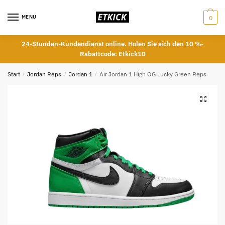
Skip
Skip
to
to
MENU
0
navigation
content
24-Stunden-Kundendienst online. Holen Sie sich den 10 %-
Rabattcode: Etkick10
Start
/
Jordan Reps
/
Jordan 1
/
Air Jordan 1 High OG Lucky Green Reps