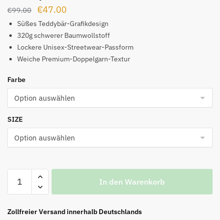
Ursprünglicher
Aktueller
€
47.00
€
99.00
Preis
Preis
Süßes Teddybär-Grafikdesign
war:
ist:
320g schwerer Baumwollstoff
Lockere Unisex-Streetwear-Passform
€99.00
€47.00.
Weiche Premium-Doppelgarn-Textur
Farbe
SIZE
WE11DONE
In den Warenkorb
T-
Shirt
mit
Zollfreier Versand innerhalb Deutschlands