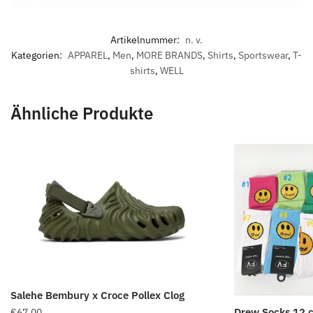
Artikelnummer:
n. v.
Kategorien:
APPAREL
,
Men
,
MORE BRANDS
,
Shirts
,
Sportswear
,
T-
shirts
,
WELL
Ähnliche Produkte
Salehe Bembury x Croce Pollex Clog
Drew Socks 12 
€
67.00