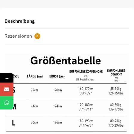
Teddybär-
Grafikprint
Menge
Beschreibung
Rezensionen
0
←