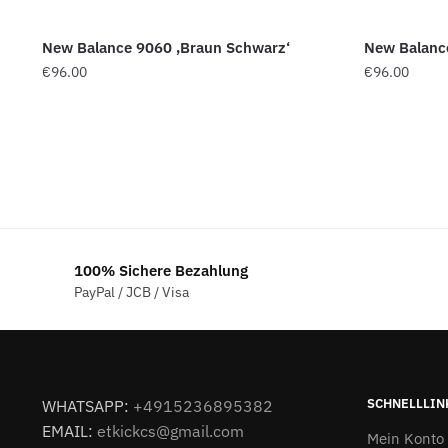
New Balance 9060 ‚Braun Schwarz‘
New Balance
€
96.00
€
96.00
100% Sichere Bezahlung
PayPal / JCB / Visa
SCHNELLLIN
WHATSAPP:
+4915236895382
EMAIL:
etkickcs@gmail.com
Mein Konto