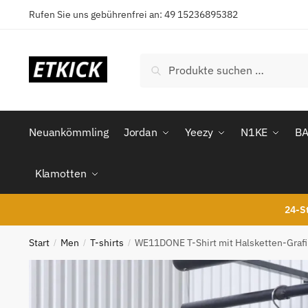
Skip
Skip
Rufen Sie uns gebührenfrei an: 49 15236895382
to
to
navigation
content
Suchen
Suchen
nach:
Neuankömmling
Jordan
Yeezy
N1KE
B
Klamotten
24-St
Start
Men
T-shirts
WE11DONE T-Shirt mit Halsketten-Grafi
/
/
/