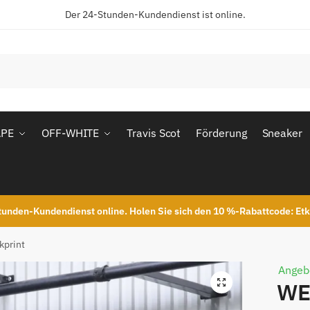
Der 24-Stunden-Kundendienst ist online.
APE
OFF-WHITE
Travis Scot
Förderung
Sneaker
unden-Kundendienst online. Holen Sie sich den 10 %-Rabattcode: Et
kprint
Angeb
WE