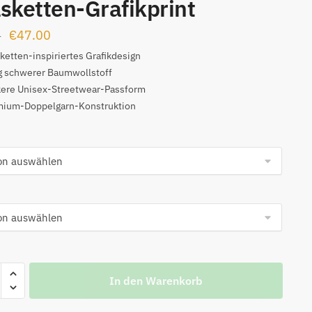
sketten-Grafikprint
Ursprünglicher
Aktueller
€
47.00
0
Preis
Preis
ketten-inspiriertes Grafikdesign
g schwerer Baumwollstoff
war:
ist:
kere Unisex-Streetwear-Passform
€99.00
€47.00.
mium-Doppelgarn-Konstruktion
DONE
In den Warenkorb