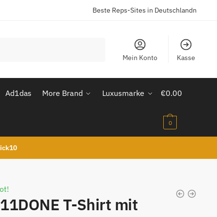
Beste Reps-Sites in Deutschlandn
Mein Konto
Kasse
Ad1das
More Brand
Luxusmarke
€
0.00
0
kick10
ot!
11DONE T-Shirt mit