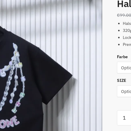
Hal
€
99.0
Hals
320
Loc
Pre
Farbe
SIZE
WE11
T-
Shirt