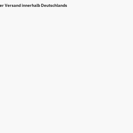
ier Versand innerhalb Deutschlands
tten-
print