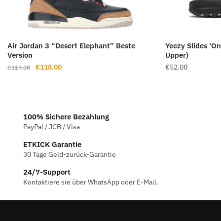
Air Jordan 3 “Desert Elephant” Beste
Yeezy Slides ‘O
Version
Upper)
Ursprünglicher
Aktueller
€
118.00
€
52.00
€
119.00
Preis
Preis
war:
ist:
€119.00
€118.00.
100% Sichere Bezahlung
PayPal / JCB / Visa
ETKICK Garantie
30 Tage Geld-zurück-Garantie
24/7-Support
Kontaktiere sie über WhatsApp oder E-Mail.