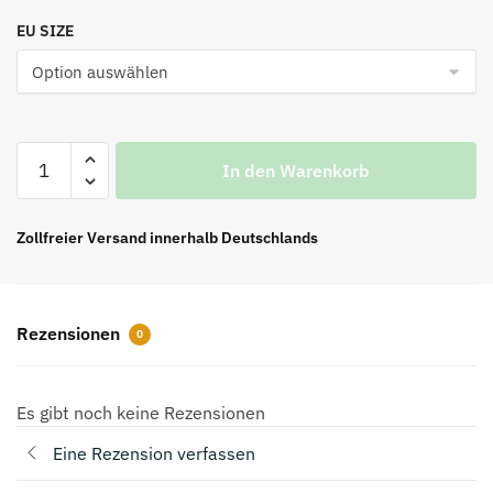
Preis
Preis
EU SIZE
war:
ist:
€129.00
€85.00.
UGG
In den Warenkorb
Tazz
Braune
Schneestiefel
Zollfreier Versand innerhalb Deutschlands
im
Ethno-
Stil
Rezensionen
0
mit
dünner
Sohle
Es gibt noch keine Rezensionen
Menge
Eine Rezension verfassen