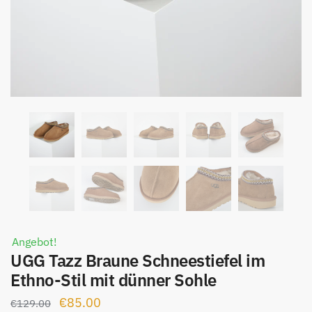
Angebot!
UGG Tazz Braune Schneestiefel im
Ethno-Stil mit dünner Sohle
Ursprünglicher
Aktueller
€
85.00
€
129.00