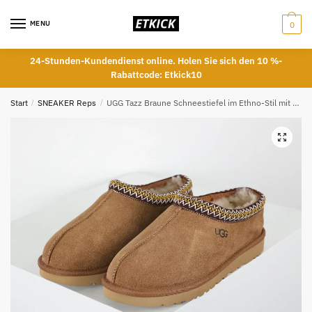
Skip
Skip
to
to
MENU
0
navigation
content
24-Stunden-Kundendienst online. Holen Sie sich den 10 %-
Rabattcode: Etkick10
Start
/
SNEAKER Reps
/
UGG Tazz Braune Schneestiefel im Ethno-Stil mit dünner Sohle