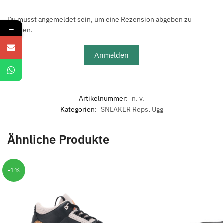
Du musst angemeldet sein, um eine Rezension abgeben zu
←
können.
Anmelden
Artikelnummer:
n. v.
Kategorien:
SNEAKER Reps
,
Ugg
Ähnliche Produkte
-1%