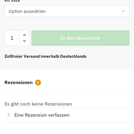
war:
ist:
€169.00
€139.00.
Trainer
In den Warenkorb
Sneaker
'Beige'
Top-
Zollfreier Versand innerhalb Deutschlands
Version
Menge
Rezensionen
0
Es gibt noch keine Rezensionen
Eine Rezension verfassen