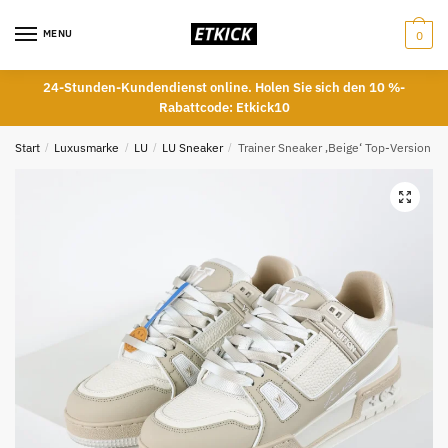
Skip
Skip
to
to
MENU
0
navigation
content
24-Stunden-Kundendienst online. Holen Sie sich den 10 %-
Rabattcode: Etkick10
Start
/
Luxusmarke
/
LU
/
LU Sneaker
/
Trainer Sneaker ‚Beige‘ Top-Version