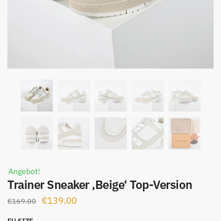
Angebot!
Trainer Sneaker ‚Beige‘ Top-Version
Ursprünglicher
Aktueller
€
139.00
€
169.00
Preis
Preis
EU SIZE