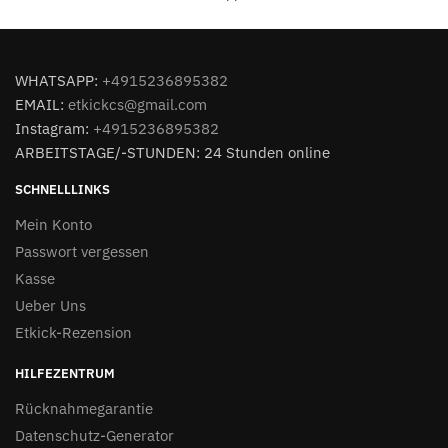
WHATSAPP:
+4915236895382
EMAIL:
etkickcs@gmail.com
Instagram:
+4915236895382
ARBEITSTAGE/-STUNDEN: 24 Stunden online
SCHNELLLINKS
Mein Konto
Passwort vergessen
Kasse
Ueber Uns
Etkick-Rezension
HILFEZENTRUM
Rücknahmegarantie
Datenschutz-Generator