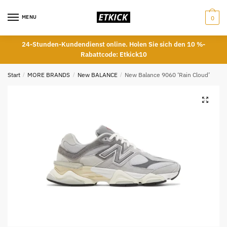
Skip
Skip
to
to
MENU
0
navigation
content
24-Stunden-Kundendienst online. Holen Sie sich den 10 %-
Rabattcode: Etkick10
Start
/
MORE BRANDS
/
New BALANCE
/
New Balance 9060 ‘Rain Cloud’