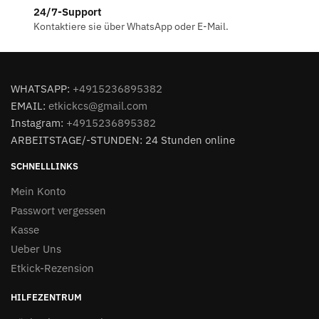
24/7-Support
Kontaktiere sie über WhatsApp oder E-Mail.
WHATSAPP:
+4915236895382
EMAIL:
etkickcs@gmail.com
Instagram:
+4915236895382
ARBEITSTAGE/-STUNDEN: 24 Stunden online
SCHNELLLINKS
Mein Konto
Passwort vergessen
Kasse
Ueber Uns
Etkick-Rezension
HILFEZENTRUM