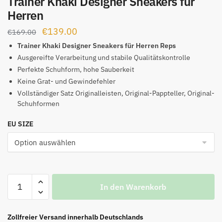
Trainer Khaki Designer Sneakers für
Herren
Ursprünglicher
Aktueller
€
139.00
€
169.00
Preis
Preis
Trainer Khaki Designer Sneakers für Herren Reps
war:
ist:
Ausgereifte Verarbeitung und stabile Qualitätskontrolle
Perfekte Schuhform, hohe Sauberkeit
€169.00
€139.00.
Keine Grat- und Gewindefehler
Vollständiger Satz Originalleisten, Original-Pappteller, Original-
Schuhformen
EU SIZE
Trainer
In den Warenkorb
Khaki
Designer
Sneakers
Zollfreier Versand innerhalb Deutschlands