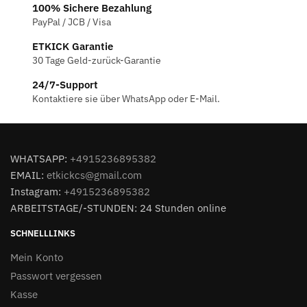
100% Sichere Bezahlung
PayPal / JCB / Visa
ETKICK Garantie
30 Tage Geld-zurück-Garantie
24/7-Support
Kontaktiere sie über WhatsApp oder E-Mail.
WHATSAPP:
+4915236895382
EMAIL:
etkickcs@gmail.com
Instagram:
+4915236895382
ARBEITSTAGE/-STUNDEN: 24 Stunden online
SCHNELLLINKS
Mein Konto
Passwort vergessen
Kasse