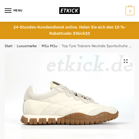
Skip
Skip
to
to
MENU
0
navigation
content
24-Stunden-Kundendienst online. Holen Sie sich den 10 %-
Rabattcode: Etkick10
Start
/
Luxusmarke
/
M1u M1u
/
Top Tyre Trainers Neutrals Sportschuhe Reps