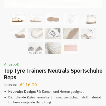
Angebot!
Top Tyre Trainers Neutrals Sportschuhe
Reps
Ursprünglicher
Aktueller
€
116.00
€
139.00
Preis
Preis
Neutrales Design:
Für Damen und Herren geeignet
war:
ist:
Dämpfende Zwischensohle:
Innovatives Schaumstoffmaterial
für hervorragende Dämpfung
€139.00
€116.00.