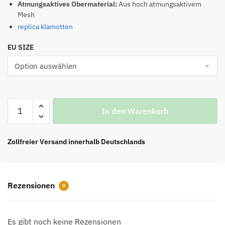
Atmungsaktives Obermaterial:
Aus hoch atmungsaktivem
Mesh
replica klamotten
EU SIZE
Top
In den Warenkorb
Tyre
Trainers
Neutrals
Zollfreier Versand innerhalb Deutschlands
Sportschuhe
Reps
Menge
Rezensionen
0
Es gibt noch keine Rezensionen