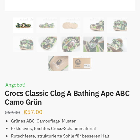
Angebot!
Crocs Classic Clog A Bathing Ape ABC
Camo Grün
Ursprünglicher
Aktueller
€
57.00
€
69.00
Preis
Preis
Grünes ABC-Camouflage-Muster
war:
ist:
Exklusives, leichtes Crocs-Schaummaterial
Rutschfeste, strukturierte Sohle für besseren Halt
€69.00
€57.00.