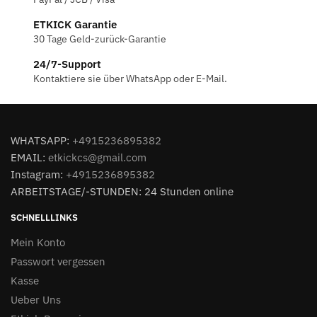
ETKICK Garantie
30 Tage Geld-zurück-Garantie
24/7-Support
Kontaktiere sie über WhatsApp oder E-Mail.
WHATSAPP:
+4915236895382
EMAIL:
etkickcs@gmail.com
Instagram:
+4915236895382
ARBEITSTAGE/-STUNDEN: 24 Stunden online
SCHNELLLINKS
Mein Konto
Passwort vergessen
Kasse
Ueber Uns