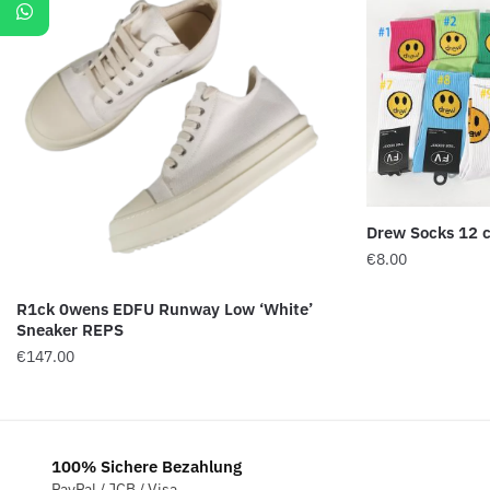
Drew Socks 12 
€
8.00
R1ck 0wens EDFU Runway Low ‘White’
Sneaker REPS
€
147.00
100% Sichere Bezahlung
PayPal / JCB / Visa