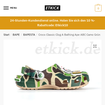
Skip
Skip
to
to
MENU
0
navigation
content
24-Stunden-Kundendienst online. Holen Sie sich den 10 %-
Rabattcode: Etkick10
Start
/
BAPE
/
BAPESTA
/
Crocs Classic Clog A Bathing Ape ABC Camo Grün