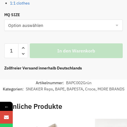
1:1 clothes
MQ SIZE
Crocs
In den Warenkorb
Classic
Clog
A
Zollfreier Versand innerhalb Deutschlands
Bathing
Ape
Artikelnummer:
BAPC002Grün
ABC
Kategorien:
SNEAKER Reps
,
BAPE
,
BAPESTA
,
Croce
,
MORE BRANDS
Camo
Grün
Ähnliche Produkte
←
Menge