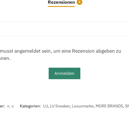
Rezensionen
0
musst angemeldet sein, um eine Rezension abgeben zu
nnen.
Anmelden
er:
n. v.
Kategorien:
LU
,
LU Sneaker
,
Luxusmarke
,
MORE BRANDS
,
S