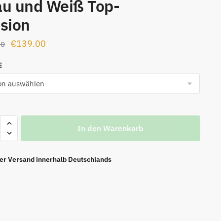
au und Weiß Top-
sion
Ursprünglicher
Aktueller
€
139.00
00
Preis
Preis
E
war:
ist:
€169.00
€139.00.
r
In den Warenkorb
nt
ier Versand innerhalb Deutschlands
n