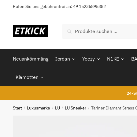
Skip
Skip
Rufen Sie uns gebührenfrei an: 49 15236895382
to
to
navigation
content
Suchen
Suchen
nach:
Neuankömmling
Jordan
Yeezy
N1KE
B
Klamotten
24-St
Start
Luxusmarke
LU
LU Sneaker
Tariner Diamant Strass
/
/
/
/