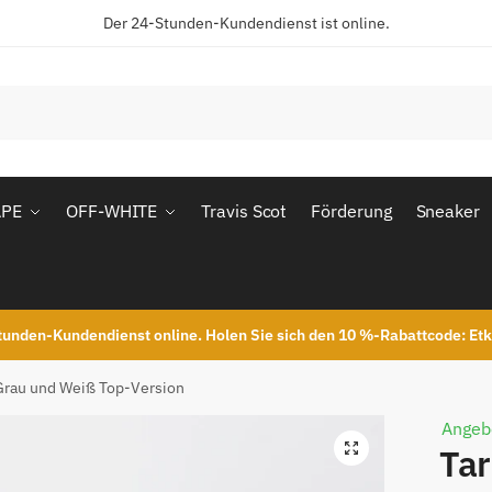
Der 24-Stunden-Kundendienst ist online.
APE
OFF-WHITE
Travis Scot
Förderung
Sneaker
unden-Kundendienst online. Holen Sie sich den 10 %-Rabattcode: Et
 Grau und Weiß Top-Version
Angeb
Tar