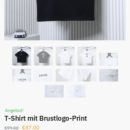
Angebot!
T-Shirt mit Brustlogo-Print
Ursprünglicher
Aktueller
€
47.00
€
99.00