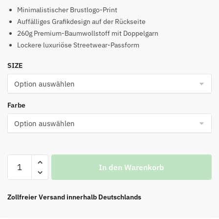
Preis
Preis
Minimalistischer Brustlogo-Print
war:
ist:
Auffälliges Grafikdesign auf der Rückseite
260g Premium-Baumwollstoff mit Doppelgarn
€99.00
€47.00.
Lockere luxuriöse Streetwear-Passform
SIZE
Farbe
T-
In den Warenkorb
Shirt
mit
Brustlogo-
Zollfreier Versand innerhalb Deutschlands
Print
Menge