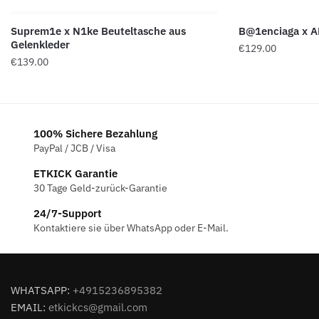
Suprem1e x N1ke Beuteltasche aus
B@1enciaga x AD
Gelenkleder
€
129.00
€
139.00
100% Sichere Bezahlung
PayPal / JCB / Visa
ETKICK Garantie
30 Tage Geld-zurück-Garantie
24/7-Support
Kontaktiere sie über WhatsApp oder E-Mail.
WHATSAPP:
+4915236895382
EMAIL:
etkickcs@gmail.com