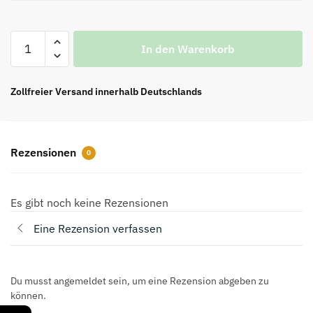
Top
In den Warenkorb
Samba
OG
ohne
Zollfreier Versand innerhalb Deutschlands
Titel
Kuhdruck
Rep
Rezensionen
0
Menge
Es gibt noch keine Rezensionen
Eine Rezension verfassen
Du musst angemeldet sein, um eine Rezension abgeben zu
können.