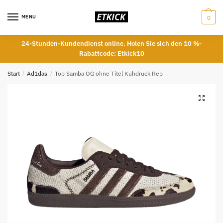
Skip
Skip
to
to
MENU
0
navigation
content
24-Stunden-Kundendienst online. Holen Sie sich den 10 %-
Rabattcode: Etkick10
Start
/
Ad1das
/
Top Samba OG ohne Titel Kuhdruck Rep