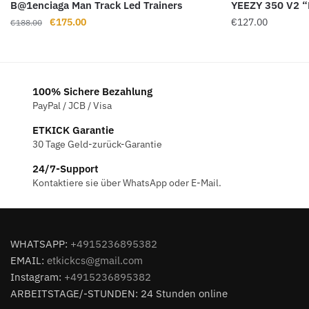
B@1enciaga Man Track Led Trainers
YEEZY 350 V2 
Ursprünglicher
Aktueller
€
175.00
€
127.00
€
188.00
Preis
Preis
war:
ist:
€188.00
€175.00.
100% Sichere Bezahlung
PayPal / JCB / Visa
ETKICK Garantie
30 Tage Geld-zurück-Garantie
24/7-Support
Kontaktiere sie über WhatsApp oder E-Mail.
WHATSAPP:
+4915236895382
EMAIL:
etkickcs@gmail.com
Instagram:
+4915236895382
ARBEITSTAGE/-STUNDEN: 24 Stunden online