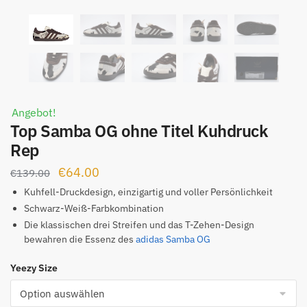
Angebot!
Top Samba OG ohne Titel Kuhdruck
Rep
Ursprünglicher
Aktueller
€
64.00
€
139.00
Preis
Preis
Kuhfell-Druckdesign, einzigartig und voller Persönlichkeit
war:
ist:
Schwarz-Weiß-Farbkombination
Die klassischen drei Streifen und das T-Zehen-Design
€139.00
€64.00.
bewahren die Essenz des
adidas Samba OG
Yeezy Size