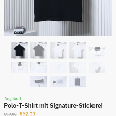
Angebot!
Polo-T-Shirt mit Signature-Stickerei
Ursprünglicher
Aktueller
€
52.00
€
99.00