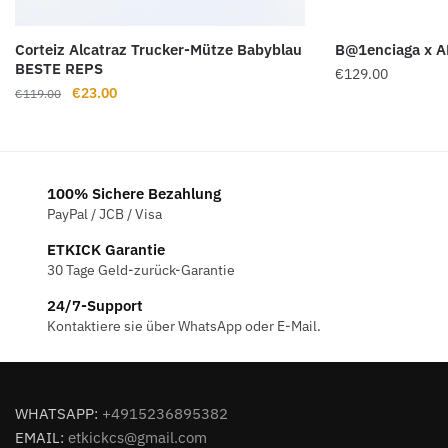
Corteiz Alcatraz Trucker-Mütze Babyblau
B@1enciaga x AD
BESTE REPS
€
129.00
Ursprünglicher
Aktueller
€
23.00
€
119.00
Preis
Preis
war:
ist:
€119.00
€23.00.
100% Sichere Bezahlung
PayPal / JCB / Visa
ETKICK Garantie
30 Tage Geld-zurück-Garantie
24/7-Support
Kontaktiere sie über WhatsApp oder E-Mail.
WHATSAPP:
+4915236895382
EMAIL:
etkickcs@gmail.com