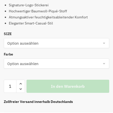
Preis
Preis
Signature-Logo-Stickerei
war:
ist:
Hochwertiger Baumwoll-Piqué-Stoff
Atmungsaktiver feuchtigkeitsableitender Komfort
€99.00
€52.00.
Eleganter Smart-Casual-Stil
SIZE
Farbe
Polo-
In den Warenkorb
T-
Shirt
mit
Zollfreier Versand innerhalb Deutschlands
Signature-
Stickerei