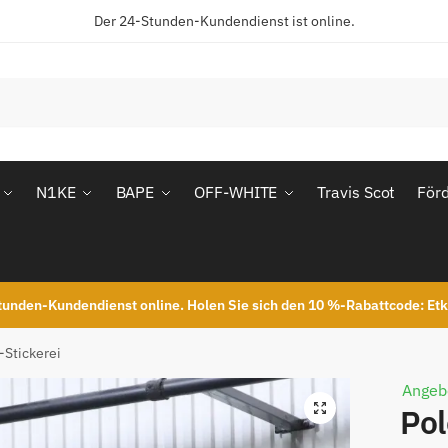
Der 24-Stunden-Kundendienst ist online.
N1KE
BAPE
OFF-WHITE
Travis Scot
För
unden-Kundendienst online. Holen Sie sich den 10 %-Rabattcode: Et
-Stickerei
Angeb
Pol