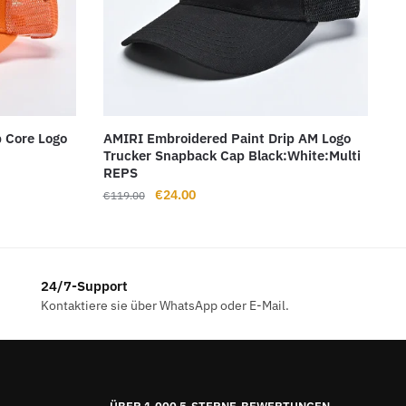
 Core Logo
AMIRI Embroidered Paint Drip AM Logo
Trucker Snapback Cap Black:White:Multi
REPS
Ursprünglicher
Aktueller
€
24.00
€
119.00
Preis
Preis
war:
ist:
€119.00
€24.00.
24/7-Support
Kontaktiere sie über WhatsApp oder E-Mail.