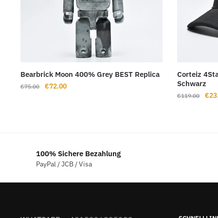
Bearbrick Moon 400% Grey BEST Replica
Corteiz 4St
Schwarz
Ursprünglicher
Aktueller
€
72.00
€
75.00
Ursp
€
23
Preis
Preis
€
119.00
Prei
war:
ist:
war:
€75.00
€72.00.
€11
100% Sichere Bezahlung
PayPal / JCB / Visa