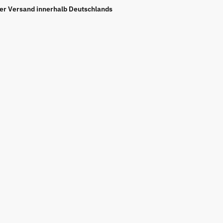
ier Versand innerhalb Deutschlands
-
-
rei