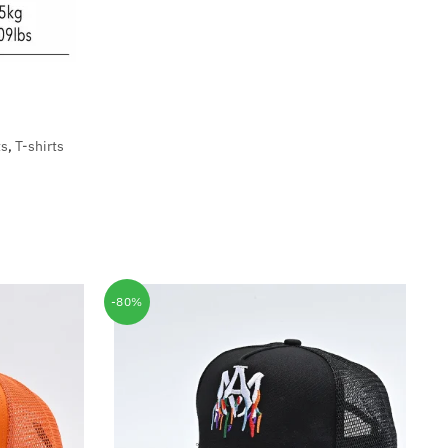
ts
,
T-shirts
-80%