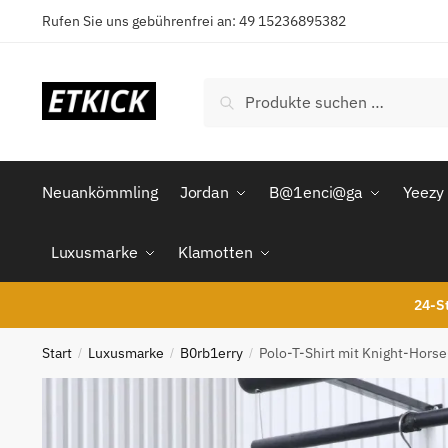
Skip
Skip
Rufen Sie uns gebührenfrei an: 49 15236895382
to
to
navigation
content
Suchen
Suchen
nach:
Neuankömmling
Jordan
B@1enci@ga
Yeezy
Luxusmarke
Klamotten
24-St
Start
Luxusmarke
B0rb1erry
Polo-T-Shirt mit Knight-Horse
/
/
/