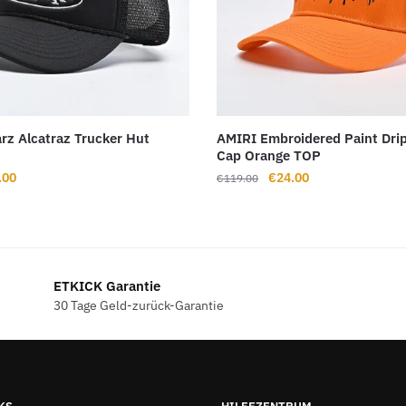
arz Alcatraz Trucker Hut
AMIRI Embroidered Paint Drip
Cap Orange TOP
rünglicher
Aktueller
Ursprünglicher
Aktueller
.00
€
24.00
€
119.00
s
Preis
Preis
Preis
ist:
war:
ist:
9.00
€23.00.
€119.00
€24.00.
ETKICK Garantie
30 Tage Geld-zurück-Garantie