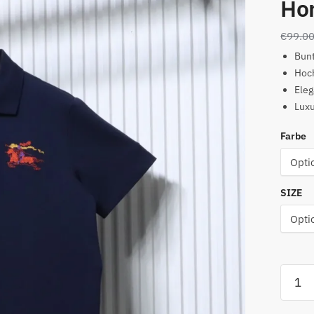
Hor
€
99.0
Bunt
Hoch
Eleg
Lux
Farbe
SIZE
Polo-
T-
Shirt