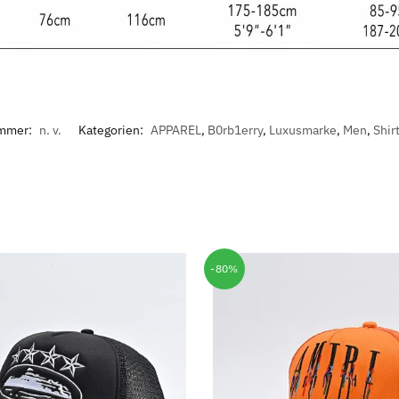
ummer:
n. v.
Kategorien:
APPAREL
,
B0rb1erry
,
Luxusmarke
,
Men
,
Shir
-80%