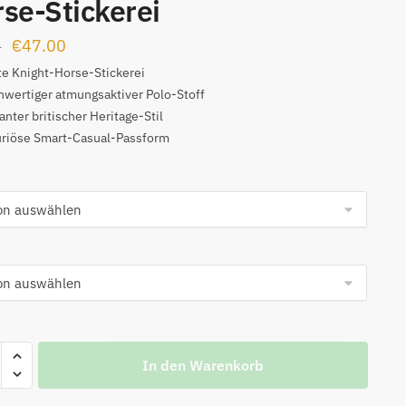
se-Stickerei
Ursprünglicher
Aktueller
€
47.00
0
Preis
Preis
e Knight-Horse-Stickerei
wertiger atmungsaktiver Polo-Stoff
war:
ist:
anter britischer Heritage-Stil
€99.00
€47.00.
uriöse Smart-Casual-Passform
In den Warenkorb