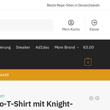
Beste Reps-Sites in Deutschlandn
Mein Konto
Kasse
derung
Sneaker
Ad1das
More Brand
€
0.00
0
kick10
ot!
o-T-Shirt mit Knight-