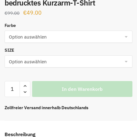
bedrucktes Kurzarm-T-Shirt
Ursprünglicher
Aktueller
€
49.00
€
99.00
Preis
Preis
Farbe
war:
ist:
€99.00
€49.00.
SIZE
Pharrell
In den Warenkorb
Williams'
erstes
limitiertes
Zollfreier Versand innerhalb Deutschlands
bedrucktes
Kurzarm-
T-
Beschreibung
Shirt