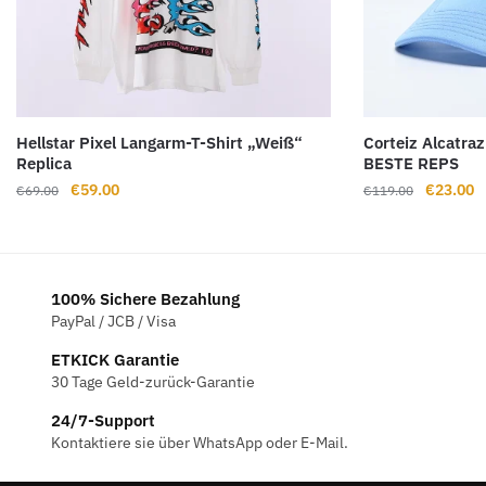
Hellstar Pixel Langarm-T-Shirt „Weiß“
Corteiz Alcatra
Replica
BESTE REPS
Ursprünglicher
Aktueller
Ursprüng
A
€
59.00
€
23.00
€
69.00
€
119.00
Preis
Preis
Preis
P
war:
ist:
war:
is
€69.00
€59.00.
€119.00
€
100% Sichere Bezahlung
PayPal / JCB / Visa
ETKICK Garantie
30 Tage Geld-zurück-Garantie
24/7-Support
Kontaktiere sie über WhatsApp oder E-Mail.