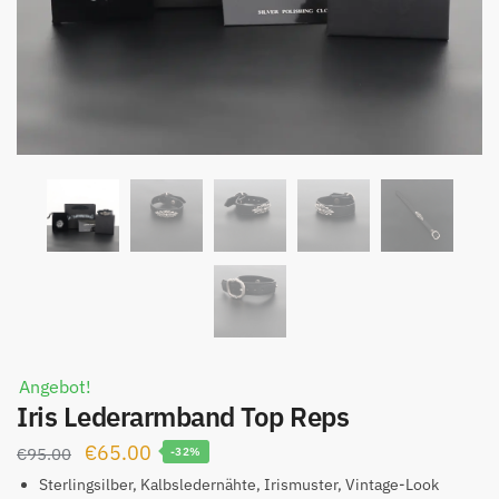
Angebot!
Iris Lederarmband Top Reps
Ursprünglicher
Aktueller
€
65.00
€
95.00
-32%
Preis
Preis
Sterlingsilber, Kalbsledernähte, Irismuster, Vintage-Look