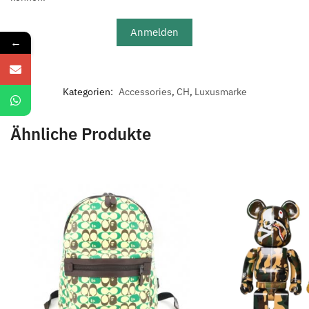
Anmelden
←
Kategorien:
Accessories
,
CH
,
Luxusmarke
Ähnliche Produkte