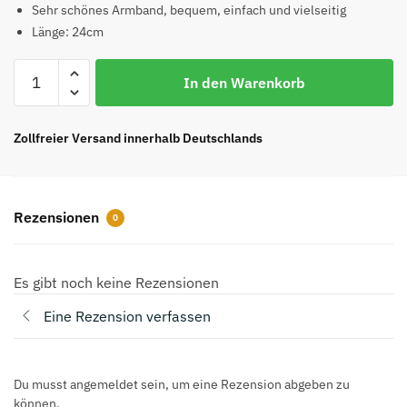
war:
ist:
Sehr schönes Armband, bequem, einfach und vielseitig
Länge: 24cm
€95.00
€65.00.
Iris
In den Warenkorb
Lederarmband
Top
Reps
Zollfreier Versand innerhalb Deutschlands
Menge
Rezensionen
0
Es gibt noch keine Rezensionen
Eine Rezension verfassen
Du musst angemeldet sein, um eine Rezension abgeben zu
können.