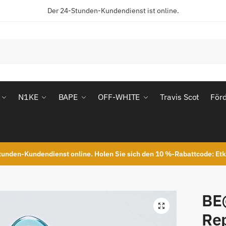
Der 24-Stunden-Kundendienst ist online.
N1KE
BAPE
OFF-WHITE
Travis Scot
För
unden-Kundendienst online. Holen Sie sich den 10 %-Rabattcode: Et
BE
Re