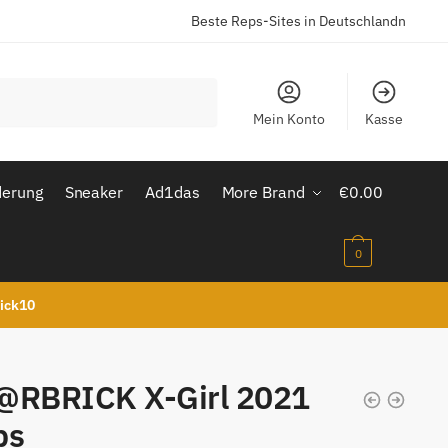
Beste Reps-Sites in Deutschlandn
Mein Konto
Kasse
derung
Sneaker
Ad1das
More Brand
€
0.00
0
kick10
@RBRICK X-Girl 2021
ps