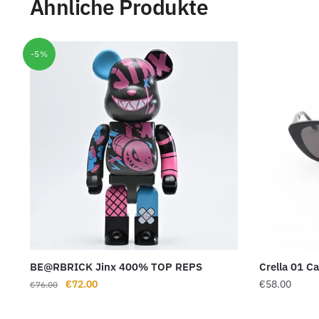
Ähnliche Produkte
-5%
BE@RBRICK Jinx 400% TOP REPS
Crella 01 C
Ursprünglicher
Aktueller
€
72.00
€
58.00
€
76.00
Preis
Preis
war:
ist: