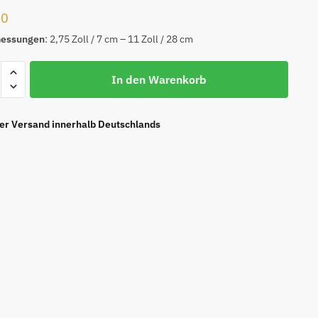
00
essungen
: 2,75 Zoll / 7 cm – 11 Zoll / 28 cm
BRICK
In den Warenkorb
ier Versand innerhalb Deutschlands