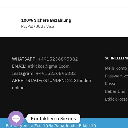
€76.00
€72.00.
100% Sichere Bezahlung
PayPal / JCB / Visa
SCHNELLLIN
WHATSAPP:
+4915236895382
EMAIL:
etkickcs@gmail.com
Mein Konto
Instagram:
+4915236895382
Passwort v
ARBEITSTAGE/-STUNDEN: 24 Stunden
Kasse
online
Ueber Uns
Etkick-Reze
Kontaktieren Sie uns
Etkick.de 2024
Für begrenzte Zeit 10 % Rabattcode: Etkick10