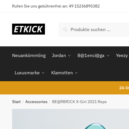
Skip
Skip
Rufen Sie uns gebührenfrei an: 49 15236895382
to
to
navigation
content
Suchen
Suchen
nach:
Neuankömmling
Jordan
B@1enci@ga
Yeezy
Luxusmarke
Klamotten
24-St
Start
Accessories
BE@RBRICK X-Girl 2021 Reps
/
/