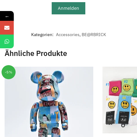
Anmelden
←
Kategorien:
Accessories
,
BE@RBRICK
Ähnliche Produkte
-5%