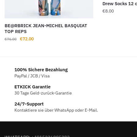
Drew Socks 12 
€
8.00
BE@RBRICK JEAN-MICHEL BASQUIAT
TOP REPS
Ursprünglicher
Aktueller
€
72.00
€
76.00
Preis
Preis
war:
ist:
€76.00
€72.00.
100% Sichere Bezahlung
PayPal / JCB / Visa
ETKICK Garantie
30 Tage Geld-zurück-Garantie
24/7-Support
Kontaktiere sie über WhatsApp oder E-Mail.