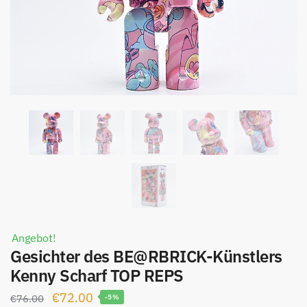
Angebot!
Gesichter des BE@RBRICK-Künstlers
Kenny Scharf TOP REPS
Ursprünglicher
Aktueller
€
72.00
€
76.00
-5%