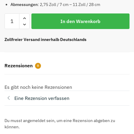
Preis
Preis
Abmessungen
: 2,75 Zoll / 7 cm – 11 Zoll / 28 cm
war:
ist:
Gesichter
€76.00
€72.00.
In den Warenkorb
des
BE@RBRICK-
Künstlers
Zollfreier Versand innerhalb Deutschlands
Kenny
Scharf
TOP
Rezensionen
0
REPS
Menge
Es gibt noch keine Rezensionen
Eine Rezension verfassen
Du musst angemeldet sein, um eine Rezension abgeben zu
können.