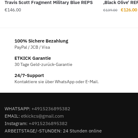
Travis Scott Fragment Military Blue REPS
‚Black Olive‘ R
Ursprüng
€
146.00
€
126.00
€
139.00
Preis
war:
€139.00
100% Sichere Bezahlung
PayPal / JCB / Visa
ETKICK Garantie
30 Tage Geld-zurück-Garantie
24/7-Support
Kontaktiere sie über WhatsApp oder E-Mail.
WHATSAPP:
+4915236895382
EMAIL:
etkickcs@gmail.com
Instagram:
+4915236895382
ARBEITSTAGE/-STUNDEN: 24 Stunden online