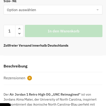
Size- NE
Die
In den Warenkorb
Besten
Air
Jordan
Zollfreier Versand innerhalb Deutschlands
1
Retro
High
Beschreibung
OG
UNC
Rezensionen
Reimagined
0
Menge
Der
Air Jordan 1 Retro High OG „UNC Reimagined“
ist von
Jordans Alma Mater, der University of North Carolina, inspiriert
und kombiniert das ikonische North Carolina-Blau perfekt mit