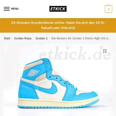
Skip
Skip
to
to
MENU
0
navigation
content
24-Stunden-Kundendienst online. Holen Sie sich den 10 %-
Rabattcode: Etkick10
Start
/
Jordan Reps
/
Jordan 1
/
Die Besten Air Jordan 1 Retro High OG UNC Reimagined