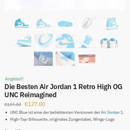
Angebot!
Die Besten Air Jordan 1 Retro High OG
UNC Reimagined
Ursprünglicher
Aktueller
€
127.00
€
159.00
Preis
Preis
UNC Blue ist eine der beliebtesten Versionen der
Air Jordan 1
.
war:
ist:
High-Top-Silhouette, originales Zungenlabel, Wings-Logo
€159.00
€127.00.