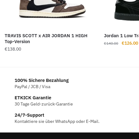
TRAVIS SCOTT x AIR JORDAN 1 HIGH
Jordan 1 Low Tr
Top-Version
Ursprüng
€
126.00
€
140.00
€
138.00
Preis
war:
€140.00
100% Sichere Bezahlung
PayPal / JCB / Visa
ETKICK Garantie
30 Tage Geld-zurück-Garantie
24/7-Support
Kontaktiere sie über WhatsApp oder E-Mail.