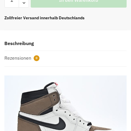
1
Retro
High
Zollfreier Versand innerhalb Deutschlands
OG
SP
Travis
Beschreibung
Scott
Mocha
Rezensionen
TOP
0
REPS
Menge