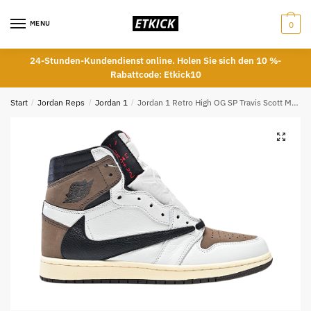
Skip
Skip
to
to
MENU
0
navigation
content
24-Stunden-Kundendienst online. Holen Sie sich den 10 %-
Rabattcode: Etkick10
Start
/
Jordan Reps
/
Jordan 1
/
Jordan 1 Retro High OG SP Travis Scott Mocha TOP REPS