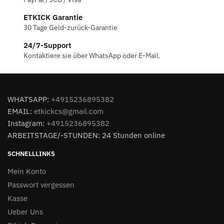
ETKICK Garantie
30 Tage Geld-zurück-Garantie
24/7-Support
Kontaktiere sie über WhatsApp oder E-Mail.
WHATSAPP:
+4915236895382
EMAIL:
etkickcs@gmail.com
Instagram:
+4915236895382
ARBEITSTAGE/-STUNDEN: 24 Stunden online
SCHNELLLINKS
Mein Konto
Passwort vergessen
Kasse
Ueber Uns