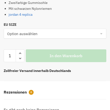
war:
ist:
Zweifarbige Gummisohle
Mit schwarzen Nylonriemen
€99.00
€78.00.
jordan 4 replica
EU SIZE
Alpha
In den Warenkorb
Slide
Blau
Herren
Zollfreier Versand innerhalb Deutschlands
Hausschuhe
Menge
Rezensionen
0
Es gibt noch keine Rezensionen