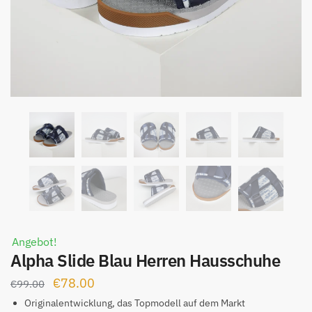
Angebot!
Alpha Slide Blau Herren Hausschuhe
Ursprünglicher
Aktueller
€
78.00
€
99.00
Preis
Preis
Originalentwicklung, das Topmodell auf dem Markt