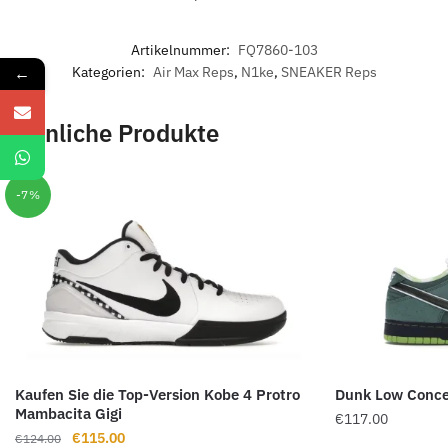
Artikelnummer:
FQ7860-103
←
Kategorien:
Air Max Reps
,
N1ke
,
SNEAKER Reps
Ähnliche Produkte
-7%
Kaufen Sie die Top-Version Kobe 4 Protro
Dunk Low Conce
Mambacita Gigi
€
117.00
Ursprünglicher
Aktueller
€
115.00
€
124.00