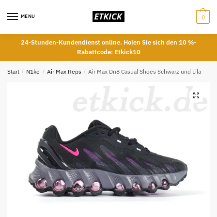
Skip
Skip
to
to
MENU
0
navigation
content
24-Stunden-Kundendienst online. Holen Sie sich den 10 %-
Rabattcode: Etkick10
Start
/
N1ke
/
Air Max Reps
/
Air Max Dn8 Casual Shoes Schwarz und Lila