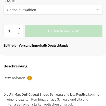
Size- NE
Air
In den Warenkorb
Max
Dn8
Casual
Zollfreier Versand innerhalb Deutschlands
Shoes
Schwarz
und
Beschreibung
Lila
Menge
Rezensionen
0
Die
Air Max Dn8 Casual Shoes Schwarz und Lila Replica
kommen
in einer eleganten Kombination aus Schwarz und Lila und
hinterlassen einen starken optischen Eindruck.