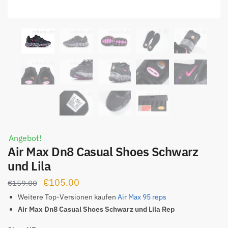
Angebot!
Air Max Dn8 Casual Shoes Schwarz
und Lila
Ursprünglicher
Aktueller
€
105.00
€
159.00
Preis
Preis
Weitere Top-Versionen kaufen
Air Max 95 reps
war:
ist:
Air Max Dn8 Casual Shoes Schwarz und Lila Rep
€159.00
€105.00.