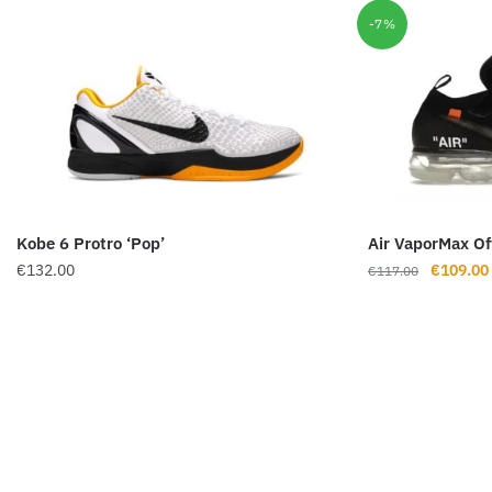
-7%
Kobe 6 Protro ‘Pop’
Air VaporMax Of
Ursprüng
€
132.00
€
109.00
€
117.00
Preis
war:
€117.00