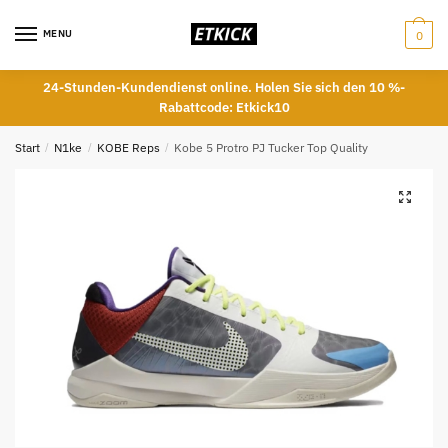
Skip
Skip
to
to
MENU
0
navigation
content
24-Stunden-Kundendienst online. Holen Sie sich den 10 %-
Rabattcode: Etkick10
Start
/
N1ke
/
KOBE Reps
/
Kobe 5 Protro PJ Tucker Top Quality