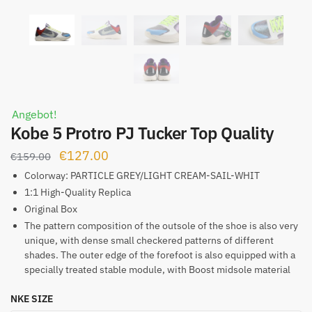
Angebot!
Kobe 5 Protro PJ Tucker Top Quality
Ursprünglicher
Aktueller
€
127.00
€
159.00
Preis
Preis
Colorway:
PARTICLE GREY/LIGHT CREAM-SAIL-WHIT
war:
ist:
1:1 High-Quality Replica
Original Box
€159.00
€127.00.
The pattern composition of the outsole of the shoe is also very
unique, with dense small checkered patterns of different
shades. The outer edge of the forefoot is also equipped with a
specially treated stable module, with Boost midsole material
NKE SIZE