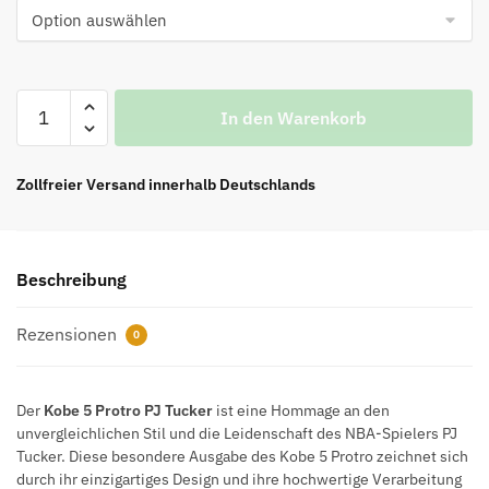
Kobe
In den Warenkorb
5
Protro
PJ
Zollfreier Versand innerhalb Deutschlands
Tucker
Top
Quality
Beschreibung
Menge
Rezensionen
0
Der
Kobe 5 Protro PJ Tucker
ist eine Hommage an den
unvergleichlichen Stil und die Leidenschaft des NBA-Spielers PJ
Tucker. Diese besondere Ausgabe des Kobe 5 Protro zeichnet sich
durch ihr einzigartiges Design und ihre hochwertige Verarbeitung