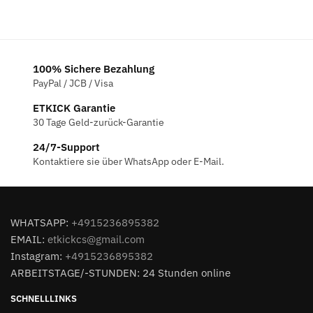
100% Sichere Bezahlung
PayPal / JCB / Visa
ETKICK Garantie
30 Tage Geld-zurück-Garantie
24/7-Support
Kontaktiere sie über WhatsApp oder E-Mail.
WHATSAPP:
+4915236895382
EMAIL:
etkickcs@gmail.com
Instagram:
+4915236895382
ARBEITSTAGE/-STUNDEN: 24 Stunden online
SCHNELLLINKS