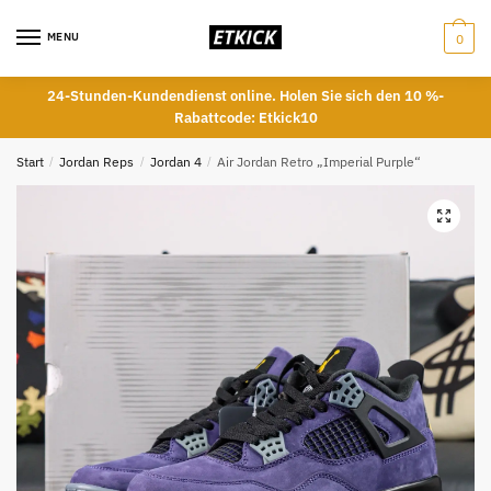
Skip
Skip
to
to
MENU
0
navigation
content
24-Stunden-Kundendienst online. Holen Sie sich den 10 %-
Rabattcode: Etkick10
Start
/
Jordan Reps
/
Jordan 4
/
Air Jordan Retro „Imperial Purple“