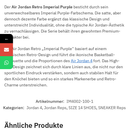
Der
Air Jordan Retro Imperial Purple
besticht durch sein
unverwechselbares Imperial Purple-Farbschema. Die satte, aber
dennoch dezente Farbe ergänzt das klassische Design und
unterstreicht Individualität, ohne die typische Air Jordan-Ästhetik
zu vernachlässigen. Die Serie behält ihren gewohnten Premium-
Charakter bei.
←
Der Air Jordan Retro „Imperial Purple“ basiert auf einem
klassischen Retro-Design und führt die ikonische Basketball-
Silhouette und die Proportionen des
Air Jordan 4
fort. Das High-
Top-Design zeichnet sich durch klare Linien aus, die nicht nur den
sportlichen Eindruck verstärken, sondern auch stabilen Halt für
den Knöchel bieten und so ein starkes Markenerbe und Retro-
Charme unterstreichen.
Artikelnummer:
IM4002-100-1
Kategorien:
Jordan 4
,
Jordan Reps
,
SIZE 14 SHOES
,
SNEAKER Reps
Ähnliche Produkte