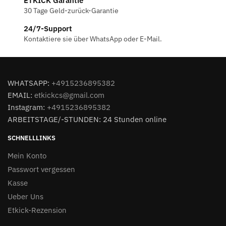
ETKICK Garantie
30 Tage Geld-zurück-Garantie
24/7-Support
Kontaktiere sie über WhatsApp oder E-Mail.
WHATSAPP:
+4915236895382
EMAIL:
etkickcs@gmail.com
Instagram:
+4915236895382
ARBEITSTAGE/-STUNDEN: 24 Stunden online
SCHNELLLINKS
Mein Konto
Passwort vergessen
Kasse
Ueber Uns
Etkick-Rezension