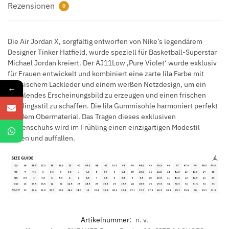
Rezensionen
Menge
0
Die Air Jordan X, sorgfältig entworfen von Nike’s legendärem
Designer Tinker Hatfield, wurde speziell für Basketball-Superstar
Michael Jordan kreiert. Der AJ11Low ‚Pure Violet‘ wurde exklusiv
für Frauen entwickelt und kombiniert eine zarte lila Farbe mit
klassischem Lackleder und einem weißen Netzdesign, um ein
←
strahlendes Erscheinungsbild zu erzeugen und einen frischen
Frühlingsstil zu schaffen. Die lila Gummisohle harmoniert perfekt
mit dem Obermaterial. Das Tragen dieses exklusiven
Damenschuhs wird im Frühling einen einzigartigen Modestil
zeigen und auffallen.
Artikelnummer:
n. v.