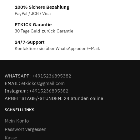
100% Sichere Bezahlung
PayPal / JCB / Visa
ETKICK Garantie
30 Tage Geld-zurück-Garantie
24/7-Support
Kontaktiere sie über WhatsApp oder E-Mail.
WHATSAPP:
+4915236895382
EMAIL:
etkickcs@gmail.com
Instagram:
+4915236895382
ARBEITSTAGE/-STUNDEN: 24 Stunden online
SCHNELLLINKS
Mein Konto
Passwort vergessen
Kasse