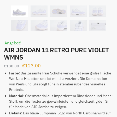
Angebot!
AIR JORDAN 11 RETRO PURE VIOLET
WMNS
Ursprünglicher
Aktueller
€
123.00
€
130.00
Preis
Preis
Farbe
: Das gesamte Paar Schuhe verwendet eine große Fläche
Weiß als Hauptton und ist mit Lila verziert. Die Kombination
war:
ist:
von Weiß und Lila sorgt für ein atemberaubendes visuelles
€130.00
€123.00.
Erlebnis.
Material
: Obermaterial aus importiertem Rindsleder und Mesh-
Stoff, um die Textur zu gewährleisten und gleichzeitig den Sinn
für Mode von AIR Jordan zu zeigen.
Details
: Das blaue Jumpman-Logo von North Carolina wird auf