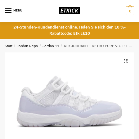
Skip
Skip
to
to
MENU
0
navigation
content
24-Stunden-Kundendienst online. Holen Sie sich den 10 %-
Rabattcode: Etkick10
Start
/
Jordan Reps
/
Jordan 11
/
AIR JORDAN 11 RETRO PURE VIOLET WMNS