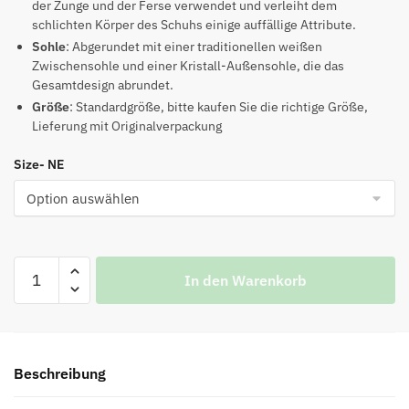
der Zunge und der Ferse verwendet und verleiht dem
schlichten Körper des Schuhs einige auffällige Attribute.
Sohle
: Abgerundet mit einer traditionellen weißen
Zwischensohle und einer Kristall-Außensohle, die das
Gesamtdesign abrundet.
Größe
: Standardgröße, bitte kaufen Sie die richtige Größe,
Lieferung mit Originalverpackung
Size- NE
AIR
In den Warenkorb
JORDAN
11
RETRO
PURE
Beschreibung
VIOLET
WMNS