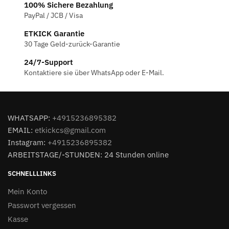
100% Sichere Bezahlung
PayPal / JCB / Visa
ETKICK Garantie
30 Tage Geld-zurück-Garantie
24/7-Support
Kontaktiere sie über WhatsApp oder E-Mail.
WHATSAPP:
+4915236895382
EMAIL:
etkickcs@gmail.com
Instagram:
+4915236895382
ARBEITSTAGE/-STUNDEN: 24 Stunden online
SCHNELLLINKS
Mein Konto
Passwort vergessen
Kasse