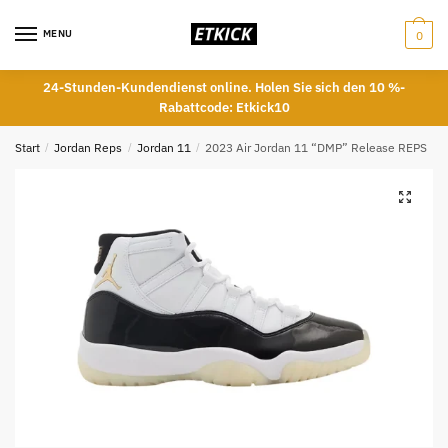
Skip
Skip
to
to
MENU
0
navigation
content
24-Stunden-Kundendienst online. Holen Sie sich den 10 %-
Rabattcode: Etkick10
Start
/
Jordan Reps
/
Jordan 11
/
2023 Air Jordan 11 “DMP” Release REPS