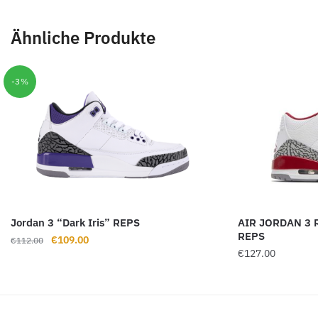
Ähnliche Produkte
-3%
Jordan 3 “Dark Iris” REPS
AIR JORDAN 3 
REPS
Ursprünglicher
Aktueller
€
109.00
€
112.00
€
127.00
Preis
Preis
war:
ist:
€112.00
€109.00.