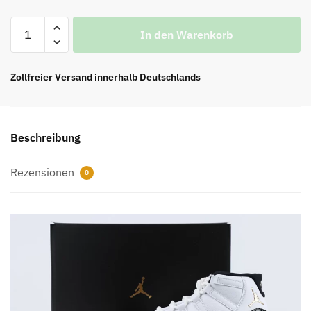
2023
In den Warenkorb
Air
Jordan
11
Zollfreier Versand innerhalb Deutschlands
“DMP”
Release
REPS
Beschreibung
Menge
Rezensionen
0