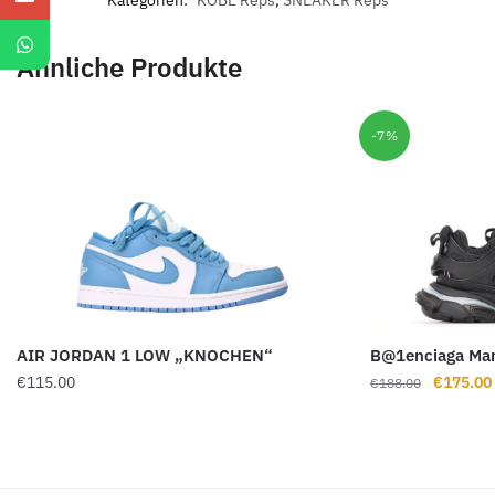
Ähnliche Produkte
-7%
AIR JORDAN 1 LOW „KNOCHEN“
B@1enciaga Man
Ursprüng
€
115.00
€
175.00
€
188.00
Preis
war:
€188.00