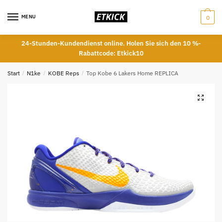
Skip
Skip
to
to
MENU
0
navigation
content
24-Stunden-Kundendienst online. Holen Sie sich den 10 %-
Rabattcode: Etkick10
Start
/
N1ke
/
KOBE Reps
/
Top Kobe 6 Lakers Home REPLICA