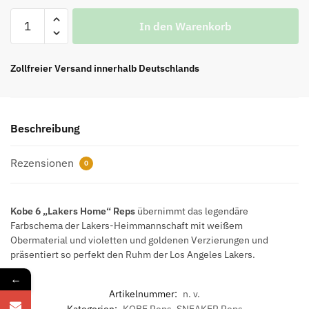
Top
In den Warenkorb
Kobe
6
Lakers
Zollfreier Versand innerhalb Deutschlands
Home
REPLICA
Menge
Beschreibung
Rezensionen
0
Kobe 6 „Lakers Home“ Reps
übernimmt das legendäre
Farbschema der Lakers-Heimmannschaft mit weißem
Obermaterial und violetten und goldenen Verzierungen und
präsentiert so perfekt den Ruhm der Los Angeles Lakers.
←
Artikelnummer:
n. v.
Kategorien:
KOBE Reps
,
SNEAKER Reps