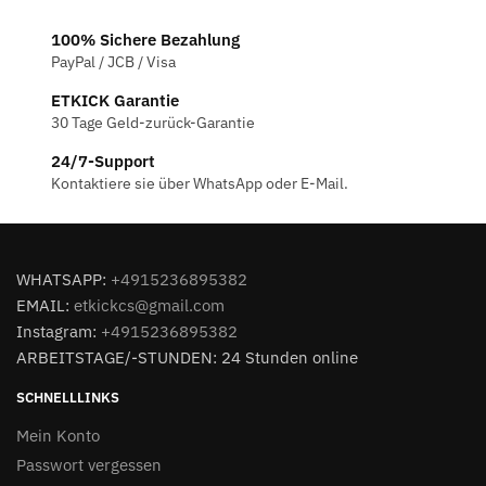
100% Sichere Bezahlung
PayPal / JCB / Visa
ETKICK Garantie
30 Tage Geld-zurück-Garantie
24/7-Support
Kontaktiere sie über WhatsApp oder E-Mail.
WHATSAPP:
+4915236895382
EMAIL:
etkickcs@gmail.com
Instagram:
+4915236895382
ARBEITSTAGE/-STUNDEN: 24 Stunden online
SCHNELLLINKS
Mein Konto
Passwort vergessen